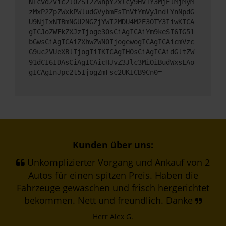
NTcvd2Vic2l0ZS12ZWhpY2xlcy9HV1Y3MjElMjMyM
zMxP2ZpZWxkPWludGVybmFsTnVtYmVyJndlYnNpdG
U9NjIxNTBmNGU2NGZjYWI2MDU4M2E3OTY3IiwKICA
gICJoZWFkZXJzIjoge30sCiAgICAiYm9keSI6IG51
bGwsCiAgICAiZXhwZWN0IjogewogICAgICAicmVzc
G9uc2VUeXBlIjogIiIKICAgIH0sCiAgICAidGltZW
91dCI6IDAsCiAgICAicHJvZ3Jlc3MiOiBudWxsLAo
gICAgInJpc2t5IjogZmFsc2UKICB9Cn0=
Kunden über uns:
Unkomplizierter Vorgang und Ankauf von 2
Autos für einen spitzen Preis. Haben die
Fahrzeuge gewaschen und frisch hergerichtet
bekommen. Nett und freundlich. Danke
Herr Alex G.