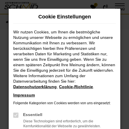
0
Zum
MENÜ
Hauptinhalt
Cookie Einstellungen
springen
Startseite
Fahrzeugangebote
Fahrzeugsuche
Wir nutzen Cookies, um Ihnen die bestmögliche
Nutzung unserer Webseite zu ermöglichen und unsere
Kommunikation mit Ihnen zu verbessern. Wir
Fehler: Network Error
berücksichtigen hierbei Ihre Präferenzen und
verarbeiten Daten für Marketing und Statistiken nur,
Beim Laden ist ein Fehler aufgetreten.
wenn Sie uns Ihre Einwilligung geben. Wenn Sie zu
einem späteren Zeitpunkt Ihre Meinung ändern, können
Hier sind ein paar Tipps, die dir helfen können:
Sie die Einwilligung jederzeit für die Zukunft widerrufen.
Überprüfe deine Firewall und deine
Weitere Informationen zum Umfang der
Datenverarbeitung finden Sie hier:
Internetverbindung.
Datenschutzerklärung
,
Cookie-Richtlinie
.
Laden andere Webseiten, zum Beispiel deine
Suchmaschine?
Impressum
Prüfe deine Browsererweiterungen.
Folgende Kategorien von Cookies werden von uns eingesetzt:
Manche Erweiterungen, wie Werbeblocker, können
das Laden bestimmter Seiten verhindern.
Essentiell
Funktioniert die Seite in einem anderen Browser
Diese Technologien sind erforderlich, um die
oder in einem privaten Fenster?
Kernfunktionalität der Webseite zu gewährleisten.