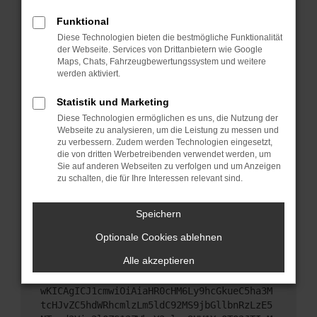
Starte dein Gerät neu.
Funktional
Das kann manchmal helfen, vorübergehende
Diese Technologien bieten die bestmögliche Funktionalität
Probleme zu beheben.
der Webseite. Services von Drittanbietern wie Google
Stelle sicher, dass dein Browser und dein
Maps, Chats, Fahrzeugbewertungssystem und weitere
werden aktiviert.
Betriebssystem auf dem neuesten Stand sind.
Veraltete Software birgt nicht nur ein
Statistik und Marketing
Sicherheitsrisiko, sondern kann auch dazu führen,
Diese Technologien ermöglichen es uns, die Nutzung der
dass bestimmte Funktionen nicht mehr
Webseite zu analysieren, um die Leistung zu messen und
unterstützt werden.
zu verbessern. Zudem werden Technologien eingesetzt,
Wende dich an den Webseitenbetreiber.
die von dritten Werbetreibenden verwendet werden, um
Sie auf anderen Webseiten zu verfolgen und um Anzeigen
Wenn du alle oben genannten Schritte versucht
zu schalten, die für Ihre Interessen relevant sind.
hast, kontaktiere uns bitte. Wir werden versuchen,
das Problem zu beheben. Du kannst uns diesen
Speichern
Text schicken, um uns bei der Fehlersuche zu
unterstützen:
Optionale Cookies ablehnen
Alle akzeptieren
ewogICJuYW1lIjogIk5ldHdvcmtFcnJvciIsCiAgI
mNvbmZpZyI6IHsKICAgICJtZXRob2QiOiAiR0VUIi
wKICAgICJ1cmwiOiAiaHR0cHM6Ly9hcGkueC5ha3M
tcHJvZC5hdWRhcmlzLm5ldC92MS9jbGllbnRzLzE5