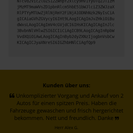
NTcvd2Vic2l0ZS12ZWhpY2xlcy9HV1YyOTQ2JTIzM
jMzMT9maWVsZD1pbnRlcm5hbE51bWJlciZ3ZWJzaX
RlPTYyMTUwZjRlNjRmY2FiNjA1ODNhNzk2NyIsCiA
gICAiaGVhZGVycyI6IHt9LAogICAgImJvZHkiOiBu
dWxsLAogICAgImV4cGVjdCI6IHsKICAgICAgInJlc
3BvbnNlVHlwZSI6ICIiCiAgICB9LAogICAgInRpbW
VvdXQiOiAwLAogICAgInByb2dyZXNzIjogbnVsbCw
KICAgICJyaXNreSI6IGZhbHNlCiAgfQp9
Kunden über uns:
Unkomplizierter Vorgang und Ankauf von 2
Autos für einen spitzen Preis. Haben die
Fahrzeuge gewaschen und frisch hergerichtet
bekommen. Nett und freundlich. Danke
Herr Alex G.