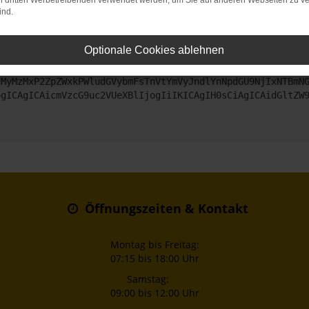
on dritten Werbetreibenden verwendet werden, um Sie auf anderen Webseiten zu ve
ind.
ntaktiere uns bitte. Wir werden versuchen, das Problem zu beheben
Optionale Cookies ablehnen
ZyI6IHsKICAgICJtZXRob2QiOiAiR0VUIiwKICAgICJ1cmwiOiAiaHR0
jMyMzMxP2ZpZWxkPWludGVybmFsTnVtYmVyJndlYnNpdGU9NjIxNTBmN
ogICAgICAicmVzcG9uc2VUeXBlIjogIiIKICAgIH0sCiAgICAidGltZW
Öffnungszeiten & Kontakt
Montag bis Freitag:
07:15 bis 18:00 Uhr
Samstag:
09:00 bis 12:00 Uhr