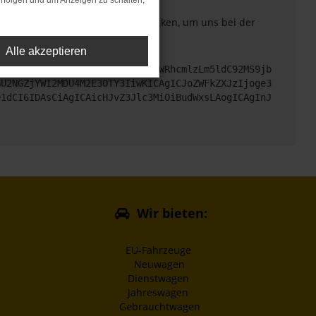
rfolgen und um Anzeigen zu schalten,
. Du kannst uns diesen Text schicken, um uns bei der
Alle akzeptieren
cHM6Ly9hcGkueC5ha3MtcHJvZC5hdWRhcmlzLm5ldC92MS9jb
GU2NGZjYWI2MDU4M2E3OTY3IiwKICAgICJoZWFkZXJzIjoge3
91dCI6IDAsCiAgICAicHJvZ3Jlc3MiOiBudWxsLAogICAgInJ
Wir bieten:
EU-Fahrzeuge
Neuwagen
Dienstwagen
Jahreswagen
Gebrauchtwagen