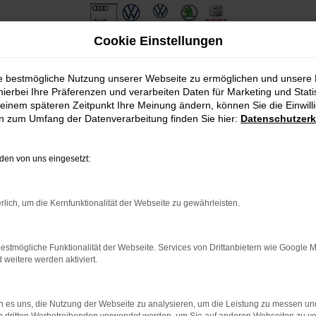
Cookie Einstellungen
ie bestmögliche Nutzung unserer Webseite zu ermöglichen und unsere
hierbei Ihre Präferenzen und verarbeiten Daten für Marketing und Stati
einem späteren Zeitpunkt Ihre Meinung ändern, können Sie die Einwillig
en zum Umfang der Datenverarbeitung finden Sie hier:
Datenschutzerk
en von uns eingesetzt:
.
ine?
rlich, um die Kernfunktionalität der Webseite zu gewährleisten.
en bestimmter Seiten verhindern. Funktioniert die Seite in eine
estmögliche Funktionalität der Webseite. Services von Drittanbietern wie Google 
eitere werden aktiviert.
u beheben.
em auf dem neuesten Stand sind.
o, sondern kann auch dazu führen, dass bestimmte Funktionen nicht
 es uns, die Nutzung der Webseite zu analysieren, um die Leistung zu messen u