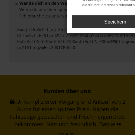
Technologien eingesetzt, die v
Wende dich an den Webseitenbetreiber.
die für Ihre Interessen relevant s
Wenn du alle oben genannten Schritte versucht hast, ko
Fehlersuche zu unterstützen:
Speichern
ewogICJuYW1lIjogIk5ldHdvcmtFcnJvciIsCiAgImNvbmZp
GllbnRzLzE5NTcvd2Vic2l0ZS12ZWhpY2xlcy9HV1Y5MTAlM
0sCiAgICAiYm9keSI6IG51bGwsCiAgICAiZXhwZWN0Ijogew
pc2t5IjogZmFsc2UKICB9Cn0=
Kunden über uns:
Unkomplizierter Vorgang und Ankauf von 2
Autos für einen spitzen Preis. Haben die
Fahrzeuge gewaschen und frisch hergerichtet
bekommen. Nett und freundlich. Danke
Herr Alex G.