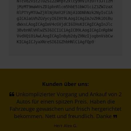
NTcvd2Vic2l0ZS12ZWhpY2xlcy9HV1YzOTY3JTIzM
jMzMT9maWVsZD1pbnRlcm5hbE51bWJlciZ3ZWJzaX
RlPTYyMTUwZjRlNjRmY2FiNjA1ODNhNzk2NyIsCiA
gICAiaGVhZGVycyI6IHt9LAogICAgImJvZHkiOiBu
dWxsLAogICAgImV4cGVjdCI6IHsKICAgICAgInJlc
3BvbnNlVHlwZSI6ICIiCiAgICB9LAogICAgInRpbW
VvdXQiOiAwLAogICAgInByb2dyZXNzIjogbnVsbCw
KICAgICJyaXNreSI6IGZhbHNlCiAgfQp9
Kunden über uns:
Unkomplizierter Vorgang und Ankauf von 2
Autos für einen spitzen Preis. Haben die
Fahrzeuge gewaschen und frisch hergerichtet
bekommen. Nett und freundlich. Danke
Herr Alex G.