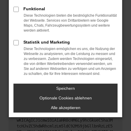
Starte dein Gerät neu.
Funktional
Das kann manchmal helfen, vorübergehende
Diese Technologien bieten die bestmögliche Funktionalität
Probleme zu beheben.
der Webseite. Services von Drittanbietern wie Google
Stelle sicher, dass dein Browser und dein
Maps, Chats, Fahrzeugbewertungssystem und weitere
werden aktiviert.
Betriebssystem auf dem neuesten Stand sind.
Veraltete Software birgt nicht nur ein
Statistik und Marketing
Sicherheitsrisiko, sondern kann auch dazu führen,
Diese Technologien ermöglichen es uns, die Nutzung der
dass bestimmte Funktionen nicht mehr
Webseite zu analysieren, um die Leistung zu messen und
unterstützt werden.
zu verbessern. Zudem werden Technologien eingesetzt,
Wende dich an den Webseitenbetreiber.
die von dritten Werbetreibenden verwendet werden, um
Sie auf anderen Webseiten zu verfolgen und um Anzeigen
Wenn du alle oben genannten Schritte versucht
zu schalten, die für Ihre Interessen relevant sind.
hast, kontaktiere uns bitte. Wir werden versuchen,
das Problem zu beheben. Du kannst uns diesen
Speichern
Text schicken, um uns bei der Fehlersuche zu
unterstützen:
Optionale Cookies ablehnen
Alle akzeptieren
ewogICJuYW1lIjogIk5ldHdvcmtFcnJvciIsCiAgI
mNvbmZpZyI6IHsKICAgICJtZXRob2QiOiAiR0VUIi
wKICAgICJ1cmwiOiAiaHR0cHM6Ly9hcGkueC5ha3M
tcHJvZC5hdWRhcmlzLm5ldC92MS9jbGllbnRzLzE5