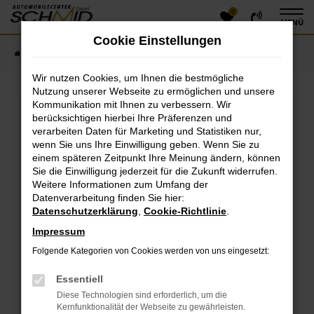
0
Zum
MENÜ
Hauptinhalt
Cookie Einstellungen
springen
Startseite
Fahrzeugangebote
Fahrzeugsuche
Wir nutzen Cookies, um Ihnen die bestmögliche
Nutzung unserer Webseite zu ermöglichen und unsere
Kommunikation mit Ihnen zu verbessern. Wir
Fehler: Network Error
berücksichtigen hierbei Ihre Präferenzen und
verarbeiten Daten für Marketing und Statistiken nur,
Beim Laden ist ein Fehler aufgetreten.
wenn Sie uns Ihre Einwilligung geben. Wenn Sie zu
einem späteren Zeitpunkt Ihre Meinung ändern, können
Hier sind ein paar Tipps, die dir helfen können:
Sie die Einwilligung jederzeit für die Zukunft widerrufen.
Überprüfe deine Firewall und deine
Weitere Informationen zum Umfang der
Datenverarbeitung finden Sie hier:
Internetverbindung.
Datenschutzerklärung
,
Cookie-Richtlinie
.
Laden andere Webseiten, zum Beispiel deine
Suchmaschine?
Impressum
Prüfe deine Browsererweiterungen.
Folgende Kategorien von Cookies werden von uns eingesetzt:
Manche Erweiterungen, wie Werbeblocker, können
das Laden bestimmter Seiten verhindern.
Essentiell
Funktioniert die Seite in einem anderen Browser
Diese Technologien sind erforderlich, um die
oder in einem privaten Fenster?
Kernfunktionalität der Webseite zu gewährleisten.