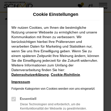
0
Zum
MENÜ
Hauptinhalt
Cookie Einstellungen
springen
Startseite
Fahrzeugangebote
Fahrzeugsuche
Wir nutzen Cookies, um Ihnen die bestmögliche
Nutzung unserer Webseite zu ermöglichen und unsere
Kommunikation mit Ihnen zu verbessern. Wir
Fehler: Network Error
berücksichtigen hierbei Ihre Präferenzen und
verarbeiten Daten für Marketing und Statistiken nur,
Beim Laden ist ein Fehler aufgetreten.
wenn Sie uns Ihre Einwilligung geben. Wenn Sie zu
einem späteren Zeitpunkt Ihre Meinung ändern, können
Hier sind ein paar Tipps, die dir helfen können:
Sie die Einwilligung jederzeit für die Zukunft widerrufen.
Überprüfe deine Firewall und deine
Weitere Informationen zum Umfang der
Datenverarbeitung finden Sie hier:
Internetverbindung.
Datenschutzerklärung
,
Cookie-Richtlinie
.
Laden andere Webseiten, zum Beispiel deine
Suchmaschine?
Impressum
Prüfe deine Browsererweiterungen.
Folgende Kategorien von Cookies werden von uns eingesetzt:
Manche Erweiterungen, wie Werbeblocker, können
das Laden bestimmter Seiten verhindern.
Essentiell
Funktioniert die Seite in einem anderen Browser
Diese Technologien sind erforderlich, um die
oder in einem privaten Fenster?
Kernfunktionalität der Webseite zu gewährleisten.