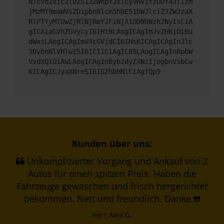
NTcvd2Vic2l0ZS12ZWhpY2xlcy9HV1YzODY4JTIzM
jMzMT9maWVsZD1pbnRlcm5hbE51bWJlciZ3ZWJzaX
RlPTYyMTUwZjRlNjRmY2FiNjA1ODNhNzk2NyIsCiA
gICAiaGVhZGVycyI6IHt9LAogICAgImJvZHkiOiBu
dWxsLAogICAgImV4cGVjdCI6IHsKICAgICAgInJlc
3BvbnNlVHlwZSI6ICIiCiAgICB9LAogICAgInRpbW
VvdXQiOiAwLAogICAgInByb2dyZXNzIjogbnVsbCw
KICAgICJyaXNreSI6IGZhbHNlCiAgfQp9
Kunden über uns:
Unkomplizierter Vorgang und Ankauf von 2
Autos für einen spitzen Preis. Haben die
Fahrzeuge gewaschen und frisch hergerichtet
bekommen. Nett und freundlich. Danke
Herr Alex G.