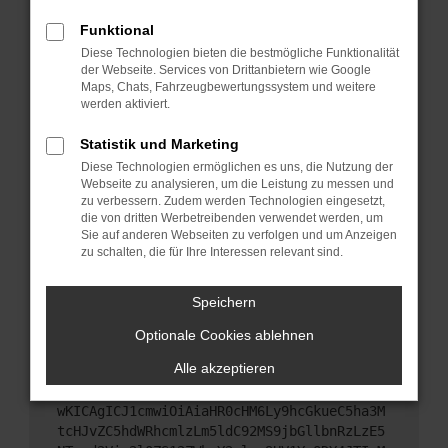
Starte dein Gerät neu.
Funktional
Das kann manchmal helfen, vorübergehende
Diese Technologien bieten die bestmögliche Funktionalität
Probleme zu beheben.
der Webseite. Services von Drittanbietern wie Google
Stelle sicher, dass dein Browser und dein
Maps, Chats, Fahrzeugbewertungssystem und weitere
werden aktiviert.
Betriebssystem auf dem neuesten Stand sind.
Veraltete Software birgt nicht nur ein
Statistik und Marketing
Sicherheitsrisiko, sondern kann auch dazu führen,
Diese Technologien ermöglichen es uns, die Nutzung der
dass bestimmte Funktionen nicht mehr
Webseite zu analysieren, um die Leistung zu messen und
unterstützt werden.
zu verbessern. Zudem werden Technologien eingesetzt,
Wende dich an den Webseitenbetreiber.
die von dritten Werbetreibenden verwendet werden, um
Sie auf anderen Webseiten zu verfolgen und um Anzeigen
Wenn du alle oben genannten Schritte versucht
zu schalten, die für Ihre Interessen relevant sind.
hast, kontaktiere uns bitte. Wir werden versuchen,
das Problem zu beheben. Du kannst uns diesen
Speichern
Text schicken, um uns bei der Fehlersuche zu
unterstützen:
Optionale Cookies ablehnen
Alle akzeptieren
ewogICJuYW1lIjogIk5ldHdvcmtFcnJvciIsCiAgI
mNvbmZpZyI6IHsKICAgICJtZXRob2QiOiAiR0VUIi
wKICAgICJ1cmwiOiAiaHR0cHM6Ly9hcGkueC5ha3M
tcHJvZC5hdWRhcmlzLm5ldC92MS9jbGllbnRzLzE5