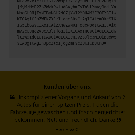
NTcvd2Vic2l0ZS12ZWhpY2xlcy9HV0FCTzEzNDglM
jMyMzMxP2ZpZWxkPWludGVybmFsTnVtYmVyJndlYn
NpdGU9NjIxNTBmNGU2NGZjYWI2MDU4M2E3OTY3Iiw
KICAgICJoZWFkZXJzIjoge30sCiAgICAiYm9keSI6
IG51bGwsCiAgICAiZXhwZWN0IjogewogICAgICAic
mVzcG9uc2VUeXBlIjogIiIKICAgIH0sCiAgICAidG
ltZW91dCI6IDAsCiAgICAicHJvZ3Jlc3MiOiBudWx
sLAogICAgInJpc2t5IjogZmFsc2UKICB9Cn0=
Kunden über uns:
Unkomplizierter Vorgang und Ankauf von 2
Autos für einen spitzen Preis. Haben die
Fahrzeuge gewaschen und frisch hergerichtet
bekommen. Nett und freundlich. Danke
Herr Alex G.