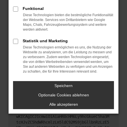
Starte dein Gerät neu.
Funktional
Das kann manchmal helfen, vorübergehende
Diese Technologien bieten die bestmögliche Funktionalität
Probleme zu beheben.
der Webseite. Services von Drittanbietern wie Google
Stelle sicher, dass dein Browser und dein
Maps, Chats, Fahrzeugbewertungssystem und weitere
werden aktiviert.
Betriebssystem auf dem neuesten Stand sind.
Veraltete Software birgt nicht nur ein
Statistik und Marketing
Sicherheitsrisiko, sondern kann auch dazu führen,
Diese Technologien ermöglichen es uns, die Nutzung der
dass bestimmte Funktionen nicht mehr
Webseite zu analysieren, um die Leistung zu messen und
unterstützt werden.
zu verbessern. Zudem werden Technologien eingesetzt,
Wende dich an den Webseitenbetreiber.
die von dritten Werbetreibenden verwendet werden, um
Sie auf anderen Webseiten zu verfolgen und um Anzeigen
Wenn du alle oben genannten Schritte versucht
zu schalten, die für Ihre Interessen relevant sind.
hast, kontaktiere uns bitte. Wir werden versuchen,
das Problem zu beheben. Du kannst uns diesen
Speichern
Text schicken, um uns bei der Fehlersuche zu
unterstützen:
Optionale Cookies ablehnen
Alle akzeptieren
ewogICJuYW1lIjogIk5ldHdvcmtFcnJvciIsCiAgI
mNvbmZpZyI6IHsKICAgICJtZXRob2QiOiAiR0VUIi
wKICAgICJ1cmwiOiAiaHR0cHM6Ly9hcGkueC5ha3M
tcHJvZC5hdWRhcmlzLm5ldC92MS9jbGllbnRzLzE5