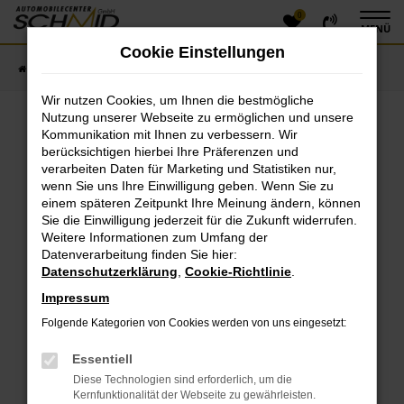
0
Zum
MENÜ
Hauptinhalt
Cookie Einstellungen
springen
Startseite
Fahrzeugangebote
Fahrzeugsuche
Wir nutzen Cookies, um Ihnen die bestmögliche
Nutzung unserer Webseite zu ermöglichen und unsere
Kommunikation mit Ihnen zu verbessern. Wir
Fehler: Network Error
berücksichtigen hierbei Ihre Präferenzen und
verarbeiten Daten für Marketing und Statistiken nur,
Beim Laden ist ein Fehler aufgetreten.
wenn Sie uns Ihre Einwilligung geben. Wenn Sie zu
einem späteren Zeitpunkt Ihre Meinung ändern, können
Hier sind ein paar Tipps, die dir helfen können:
Sie die Einwilligung jederzeit für die Zukunft widerrufen.
Überprüfe deine Firewall und deine
Weitere Informationen zum Umfang der
Datenverarbeitung finden Sie hier:
Internetverbindung.
Datenschutzerklärung
,
Cookie-Richtlinie
.
Laden andere Webseiten, zum Beispiel deine
Suchmaschine?
Impressum
Prüfe deine Browsererweiterungen.
Folgende Kategorien von Cookies werden von uns eingesetzt:
Manche Erweiterungen, wie Werbeblocker, können
das Laden bestimmter Seiten verhindern.
Essentiell
Funktioniert die Seite in einem anderen Browser
Diese Technologien sind erforderlich, um die
oder in einem privaten Fenster?
Kernfunktionalität der Webseite zu gewährleisten.