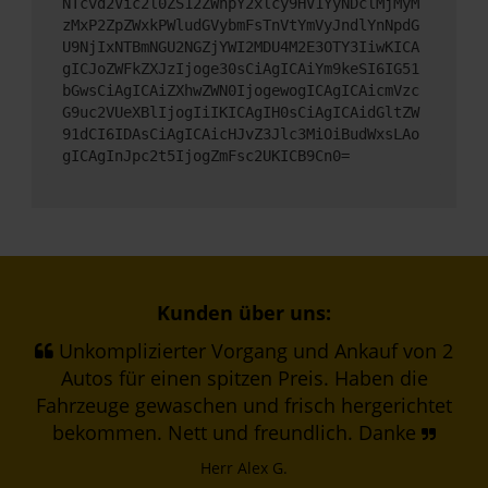
NTcvd2Vic2l0ZS12ZWhpY2xlcy9HV1YyNDclMjMyM
zMxP2ZpZWxkPWludGVybmFsTnVtYmVyJndlYnNpdG
U9NjIxNTBmNGU2NGZjYWI2MDU4M2E3OTY3IiwKICA
gICJoZWFkZXJzIjoge30sCiAgICAiYm9keSI6IG51
bGwsCiAgICAiZXhwZWN0IjogewogICAgICAicmVzc
G9uc2VUeXBlIjogIiIKICAgIH0sCiAgICAidGltZW
91dCI6IDAsCiAgICAicHJvZ3Jlc3MiOiBudWxsLAo
gICAgInJpc2t5IjogZmFsc2UKICB9Cn0=
Kunden über uns:
Unkomplizierter Vorgang und Ankauf von 2
Autos für einen spitzen Preis. Haben die
Fahrzeuge gewaschen und frisch hergerichtet
bekommen. Nett und freundlich. Danke
Herr Alex G.