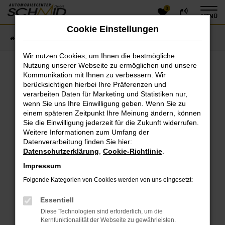
0
Zum
MENÜ
Hauptinhalt
Cookie Einstellungen
springen
Startseite
Fahrzeugangebote
Fahrzeugsuche
Wir nutzen Cookies, um Ihnen die bestmögliche
Nutzung unserer Webseite zu ermöglichen und unsere
Kommunikation mit Ihnen zu verbessern. Wir
Fehler: Network Error
berücksichtigen hierbei Ihre Präferenzen und
verarbeiten Daten für Marketing und Statistiken nur,
Beim Laden ist ein Fehler aufgetreten.
wenn Sie uns Ihre Einwilligung geben. Wenn Sie zu
einem späteren Zeitpunkt Ihre Meinung ändern, können
Hier sind ein paar Tipps, die dir helfen können:
Sie die Einwilligung jederzeit für die Zukunft widerrufen.
Überprüfe deine Firewall und deine
Weitere Informationen zum Umfang der
Datenverarbeitung finden Sie hier:
Internetverbindung.
Datenschutzerklärung
,
Cookie-Richtlinie
.
Laden andere Webseiten, zum Beispiel deine
Suchmaschine?
Impressum
Prüfe deine Browsererweiterungen.
Folgende Kategorien von Cookies werden von uns eingesetzt:
Manche Erweiterungen, wie Werbeblocker, können
das Laden bestimmter Seiten verhindern.
Essentiell
Funktioniert die Seite in einem anderen Browser
Diese Technologien sind erforderlich, um die
oder in einem privaten Fenster?
Kernfunktionalität der Webseite zu gewährleisten.