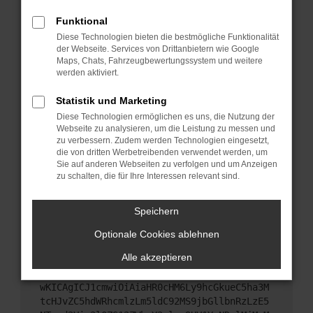
Starte dein Gerät neu.
Funktional
Das kann manchmal helfen, vorübergehende
Diese Technologien bieten die bestmögliche Funktionalität
Probleme zu beheben.
der Webseite. Services von Drittanbietern wie Google
Stelle sicher, dass dein Browser und dein
Maps, Chats, Fahrzeugbewertungssystem und weitere
werden aktiviert.
Betriebssystem auf dem neuesten Stand sind.
Veraltete Software birgt nicht nur ein
Statistik und Marketing
Sicherheitsrisiko, sondern kann auch dazu führen,
Diese Technologien ermöglichen es uns, die Nutzung der
dass bestimmte Funktionen nicht mehr
Webseite zu analysieren, um die Leistung zu messen und
unterstützt werden.
zu verbessern. Zudem werden Technologien eingesetzt,
Wende dich an den Webseitenbetreiber.
die von dritten Werbetreibenden verwendet werden, um
Sie auf anderen Webseiten zu verfolgen und um Anzeigen
Wenn du alle oben genannten Schritte versucht
zu schalten, die für Ihre Interessen relevant sind.
hast, kontaktiere uns bitte. Wir werden versuchen,
das Problem zu beheben. Du kannst uns diesen
Speichern
Text schicken, um uns bei der Fehlersuche zu
unterstützen:
Optionale Cookies ablehnen
Alle akzeptieren
ewogICJuYW1lIjogIk5ldHdvcmtFcnJvciIsCiAgI
mNvbmZpZyI6IHsKICAgICJtZXRob2QiOiAiR0VUIi
wKICAgICJ1cmwiOiAiaHR0cHM6Ly9hcGkueC5ha3M
tcHJvZC5hdWRhcmlzLm5ldC92MS9jbGllbnRzLzE5