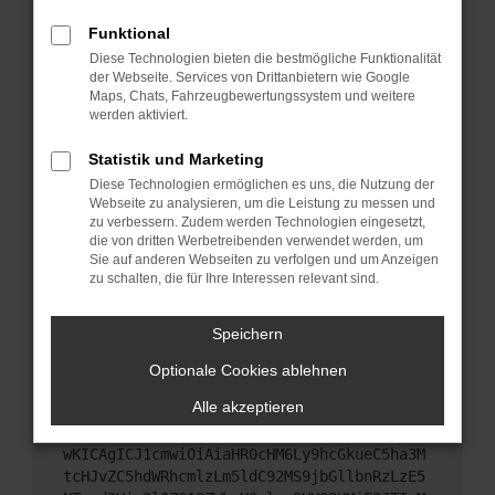
Starte dein Gerät neu.
Funktional
Das kann manchmal helfen, vorübergehende
Diese Technologien bieten die bestmögliche Funktionalität
Probleme zu beheben.
der Webseite. Services von Drittanbietern wie Google
Stelle sicher, dass dein Browser und dein
Maps, Chats, Fahrzeugbewertungssystem und weitere
werden aktiviert.
Betriebssystem auf dem neuesten Stand sind.
Veraltete Software birgt nicht nur ein
Statistik und Marketing
Sicherheitsrisiko, sondern kann auch dazu führen,
Diese Technologien ermöglichen es uns, die Nutzung der
dass bestimmte Funktionen nicht mehr
Webseite zu analysieren, um die Leistung zu messen und
unterstützt werden.
zu verbessern. Zudem werden Technologien eingesetzt,
Wende dich an den Webseitenbetreiber.
die von dritten Werbetreibenden verwendet werden, um
Sie auf anderen Webseiten zu verfolgen und um Anzeigen
Wenn du alle oben genannten Schritte versucht
zu schalten, die für Ihre Interessen relevant sind.
hast, kontaktiere uns bitte. Wir werden versuchen,
das Problem zu beheben. Du kannst uns diesen
Speichern
Text schicken, um uns bei der Fehlersuche zu
unterstützen:
Optionale Cookies ablehnen
Alle akzeptieren
ewogICJuYW1lIjogIk5ldHdvcmtFcnJvciIsCiAgI
mNvbmZpZyI6IHsKICAgICJtZXRob2QiOiAiR0VUIi
wKICAgICJ1cmwiOiAiaHR0cHM6Ly9hcGkueC5ha3M
tcHJvZC5hdWRhcmlzLm5ldC92MS9jbGllbnRzLzE5