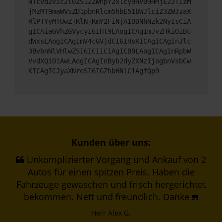
NTcvd2Vic2l0ZS12ZWhpY2xlcy9HV09HMjE2JTIzM
jMzMT9maWVsZD1pbnRlcm5hbE51bWJlciZ3ZWJzaX
RlPTYyMTUwZjRlNjRmY2FiNjA1ODNhNzk2NyIsCiA
gICAiaGVhZGVycyI6IHt9LAogICAgImJvZHkiOiBu
dWxsLAogICAgImV4cGVjdCI6IHsKICAgICAgInJlc
3BvbnNlVHlwZSI6ICIiCiAgICB9LAogICAgInRpbW
VvdXQiOiAwLAogICAgInByb2dyZXNzIjogbnVsbCw
KICAgICJyaXNreSI6IGZhbHNlCiAgfQp9
Kunden über uns:
Unkomplizierter Vorgang und Ankauf von 2
Autos für einen spitzen Preis. Haben die
Fahrzeuge gewaschen und frisch hergerichtet
bekommen. Nett und freundlich. Danke
Herr Alex G.