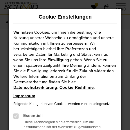
0
Zum
MENÜ
Hauptinhalt
Cookie Einstellungen
springen
Startseite
Fahrzeugangebote
Fahrzeugsuche
Wir nutzen Cookies, um Ihnen die bestmögliche
Nutzung unserer Webseite zu ermöglichen und unsere
Kommunikation mit Ihnen zu verbessern. Wir
Fehler: Network Error
berücksichtigen hierbei Ihre Präferenzen und
verarbeiten Daten für Marketing und Statistiken nur,
Beim Laden ist ein Fehler aufgetreten.
wenn Sie uns Ihre Einwilligung geben. Wenn Sie zu
einem späteren Zeitpunkt Ihre Meinung ändern, können
Hier sind ein paar Tipps, die dir helfen können:
Sie die Einwilligung jederzeit für die Zukunft widerrufen.
Überprüfe deine Firewall und deine
Weitere Informationen zum Umfang der
Datenverarbeitung finden Sie hier:
Internetverbindung.
Datenschutzerklärung
,
Cookie-Richtlinie
.
Laden andere Webseiten, zum Beispiel deine
Suchmaschine?
Impressum
Prüfe deine Browsererweiterungen.
Folgende Kategorien von Cookies werden von uns eingesetzt:
Manche Erweiterungen, wie Werbeblocker, können
das Laden bestimmter Seiten verhindern.
Essentiell
Funktioniert die Seite in einem anderen Browser
Diese Technologien sind erforderlich, um die
oder in einem privaten Fenster?
Kernfunktionalität der Webseite zu gewährleisten.