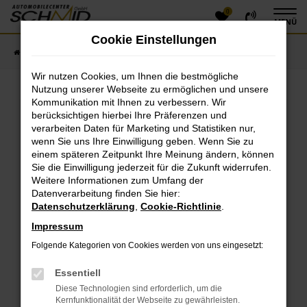
0
Zum
MENÜ
Hauptinhalt
Cookie Einstellungen
springen
Startseite
Fahrzeugangebote
Fahrzeugsuche
Wir nutzen Cookies, um Ihnen die bestmögliche
Nutzung unserer Webseite zu ermöglichen und unsere
Kommunikation mit Ihnen zu verbessern. Wir
Fehler: Network Error
berücksichtigen hierbei Ihre Präferenzen und
verarbeiten Daten für Marketing und Statistiken nur,
Beim Laden ist ein Fehler aufgetreten.
wenn Sie uns Ihre Einwilligung geben. Wenn Sie zu
einem späteren Zeitpunkt Ihre Meinung ändern, können
Hier sind ein paar Tipps, die dir helfen können:
Sie die Einwilligung jederzeit für die Zukunft widerrufen.
Überprüfe deine Firewall und deine
Weitere Informationen zum Umfang der
Datenverarbeitung finden Sie hier:
Internetverbindung.
Datenschutzerklärung
,
Cookie-Richtlinie
.
Laden andere Webseiten, zum Beispiel deine
Suchmaschine?
Impressum
Prüfe deine Browsererweiterungen.
Folgende Kategorien von Cookies werden von uns eingesetzt:
Manche Erweiterungen, wie Werbeblocker, können
das Laden bestimmter Seiten verhindern.
Essentiell
Funktioniert die Seite in einem anderen Browser
Diese Technologien sind erforderlich, um die
oder in einem privaten Fenster?
Kernfunktionalität der Webseite zu gewährleisten.