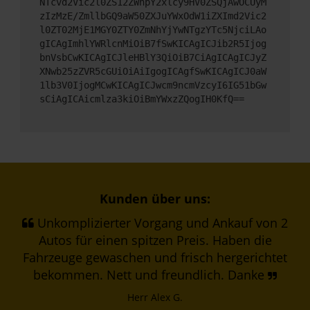
NTcvd2Vic2l0ZS12ZWhpY2xlcy9HV0ZSQjAwOCUyM
zIzMzE/ZmllbGQ9aW50ZXJuYWxOdW1iZXImd2Vic2
l0ZT02MjE1MGY0ZTY0ZmNhYjYwNTgzYTc5NjciLAo
gICAgImhlYWRlcnMiOiB7fSwKICAgICJib2R5Ijog
bnVsbCwKICAgICJleHBlY3QiOiB7CiAgICAgICJyZ
XNwb25zZVR5cGUiOiAiIgogICAgfSwKICAgICJ0aW
1lb3V0IjogMCwKICAgICJwcm9ncmVzcyI6IG51bGw
sCiAgICAicmlza3kiOiBmYWxzZQogIH0KfQ==
Kunden über uns:
Unkomplizierter Vorgang und Ankauf von 2
Autos für einen spitzen Preis. Haben die
Fahrzeuge gewaschen und frisch hergerichtet
bekommen. Nett und freundlich. Danke
Herr Alex G.