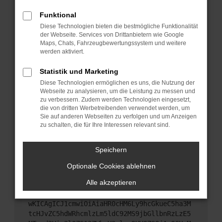
Starte dein Gerät neu.
Funktional
Das kann manchmal helfen, vorübergehende
Diese Technologien bieten die bestmögliche Funktionalität
Probleme zu beheben.
der Webseite. Services von Drittanbietern wie Google
Stelle sicher, dass dein Browser und dein
Maps, Chats, Fahrzeugbewertungssystem und weitere
werden aktiviert.
Betriebssystem auf dem neuesten Stand sind.
Veraltete Software birgt nicht nur ein
Statistik und Marketing
Sicherheitsrisiko, sondern kann auch dazu führen,
Diese Technologien ermöglichen es uns, die Nutzung der
dass bestimmte Funktionen nicht mehr
Webseite zu analysieren, um die Leistung zu messen und
unterstützt werden.
zu verbessern. Zudem werden Technologien eingesetzt,
Wende dich an den Webseitenbetreiber.
die von dritten Werbetreibenden verwendet werden, um
Sie auf anderen Webseiten zu verfolgen und um Anzeigen
Wenn du alle oben genannten Schritte versucht
zu schalten, die für Ihre Interessen relevant sind.
hast, kontaktiere uns bitte. Wir werden versuchen,
das Problem zu beheben. Du kannst uns diesen
Speichern
Text schicken, um uns bei der Fehlersuche zu
unterstützen:
Optionale Cookies ablehnen
Alle akzeptieren
ewogICJuYW1lIjogIk5ldHdvcmtFcnJvciIsCiAgI
mNvbmZpZyI6IHsKICAgICJtZXRob2QiOiAiR0VUIi
wKICAgICJ1cmwiOiAiaHR0cHM6Ly9hcGkueC5ha3M
tcHJvZC5hdWRhcmlzLm5ldC92MS9jbGllbnRzLzE5