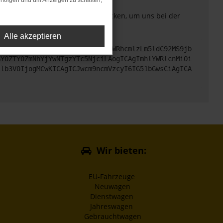
rfolgen und um Anzeigen zu schalten,
. Du kannst uns diesen Text schicken, um uns bei der
Alle akzeptieren
cHM6Ly9hcGkueC5ha3MtcHJvZC5hdWRhcmlzLm5ldC92MS9jb
GY0ZTY0ZmNhYjYwNTgzYTc5NjciLAogICAgImhlYWRlcnMiOi
1lb3V0IjogMCwKICAgICJwcm9ncmVzcyI6IG51bGwsCiAgICA
Wir bieten:
EU-Fahrzeuge
Neuwagen
Dienstwagen
Jahreswagen
Gebrauchtwagen