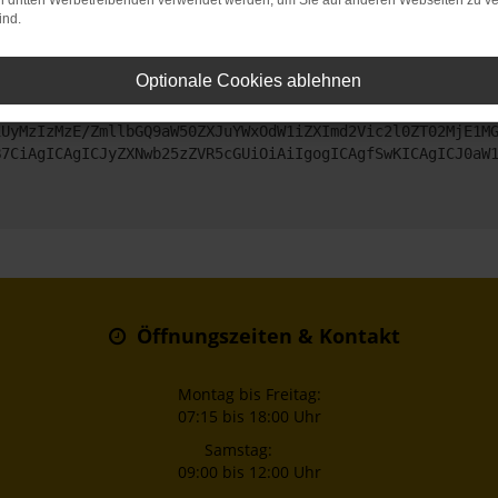
on dritten Werbetreibenden verwendet werden, um Sie auf anderen Webseiten zu ve
ind.
ntaktiere uns bitte. Wir werden versuchen, das Problem zu beheben
Optionale Cookies ablehnen
ZyI6IHsKICAgICJtZXRob2QiOiAiR0VUIiwKICAgICJ1cmwiOiAiaHR0
iUyMzIzMzE/ZmllbGQ9aW50ZXJuYWxOdW1iZXImd2Vic2l0ZT02MjE1M
B7CiAgICAgICJyZXNwb25zZVR5cGUiOiAiIgogICAgfSwKICAgICJ0aW
Öffnungszeiten & Kontakt
Montag bis Freitag:
07:15 bis 18:00 Uhr
Samstag:
09:00 bis 12:00 Uhr