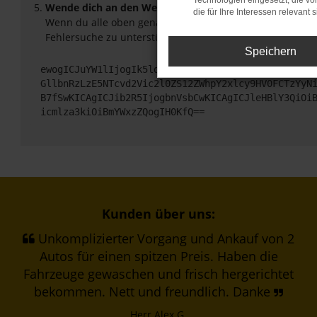
Technologien eingesetzt, die v
Wende dich an den Webseitenbetreiber.
die für Ihre Interessen relevant s
Wenn du alle oben genannten Schritte versucht hast, ko
Fehlersuche zu unterstützen:
Speichern
ewogICJuYW1lIjogIk5ldHdvcmtFcnJvciIsCiAgImNvbmZp
GllbnRzLzE5NTcvd2Vic2l0ZS12ZWhpY2xlcy9HV0FCTzYyN
B7fSwKICAgICJib2R5IjogbnVsbCwKICAgICJleHBlY3QiOi
icmlza3kiOiBmYWxzZQogIH0KfQ==
Kunden über uns:
Unkomplizierter Vorgang und Ankauf von 2
Autos für einen spitzen Preis. Haben die
Fahrzeuge gewaschen und frisch hergerichtet
bekommen. Nett und freundlich. Danke
Herr Alex G.