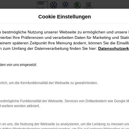
Cookie Einstellungen
ie bestmögliche Nutzung unserer Webseite zu ermöglichen und unsere
hierbei Ihre Präferenzen und verarbeiten Daten für Marketing und Stati
einem späteren Zeitpunkt Ihre Meinung ändern, können Sie die Einwillig
en zum Umfang der Datenverarbeitung finden Sie hier:
Datenschutzerk
en von uns eingesetzt:
.
ine?
rlich, um die Kernfunktionalität der Webseite zu gewährleisten.
en bestimmter Seiten verhindern. Funktioniert die Seite in eine
estmögliche Funktionalität der Webseite. Services von Drittanbietern wie Google 
eitere werden aktiviert.
u beheben.
em auf dem neuesten Stand sind.
o, sondern kann auch dazu führen, dass bestimmte Funktionen nicht
 es uns, die Nutzung der Webseite zu analysieren, um die Leistung zu messen u