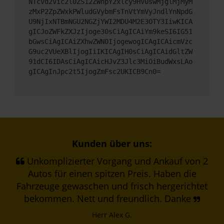
NTcvd2Vic2l0ZS12ZWhpY2xlcy9HV0swMjglMjMyM
zMxP2ZpZWxkPWludGVybmFsTnVtYmVyJndlYnNpdG
U9NjIxNTBmNGU2NGZjYWI2MDU4M2E3OTY3IiwKICA
gICJoZWFkZXJzIjoge30sCiAgICAiYm9keSI6IG51
bGwsCiAgICAiZXhwZWN0IjogewogICAgICAicmVzc
G9uc2VUeXBlIjogIiIKICAgIH0sCiAgICAidGltZW
91dCI6IDAsCiAgICAicHJvZ3Jlc3MiOiBudWxsLAo
gICAgInJpc2t5IjogZmFsc2UKICB9Cn0=
Kunden über uns:
Unkomplizierter Vorgang und Ankauf von 2
Autos für einen spitzen Preis. Haben die
Fahrzeuge gewaschen und frisch hergerichtet
bekommen. Nett und freundlich. Danke
Herr Alex G.