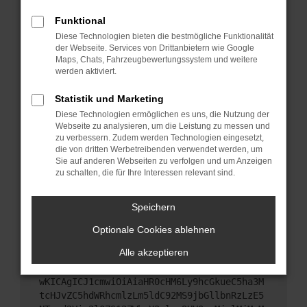
Starte dein Gerät neu.
Funktional
Das kann manchmal helfen, vorübergehende
Diese Technologien bieten die bestmögliche Funktionalität
Probleme zu beheben.
der Webseite. Services von Drittanbietern wie Google
Stelle sicher, dass dein Browser und dein
Maps, Chats, Fahrzeugbewertungssystem und weitere
werden aktiviert.
Betriebssystem auf dem neuesten Stand sind.
Veraltete Software birgt nicht nur ein
Statistik und Marketing
Sicherheitsrisiko, sondern kann auch dazu führen,
Diese Technologien ermöglichen es uns, die Nutzung der
dass bestimmte Funktionen nicht mehr
Webseite zu analysieren, um die Leistung zu messen und
unterstützt werden.
zu verbessern. Zudem werden Technologien eingesetzt,
Wende dich an den Webseitenbetreiber.
die von dritten Werbetreibenden verwendet werden, um
Sie auf anderen Webseiten zu verfolgen und um Anzeigen
Wenn du alle oben genannten Schritte versucht
zu schalten, die für Ihre Interessen relevant sind.
hast, kontaktiere uns bitte. Wir werden versuchen,
das Problem zu beheben. Du kannst uns diesen
Speichern
Text schicken, um uns bei der Fehlersuche zu
unterstützen:
Optionale Cookies ablehnen
Alle akzeptieren
ewogICJuYW1lIjogIk5ldHdvcmtFcnJvciIsCiAgI
mNvbmZpZyI6IHsKICAgICJtZXRob2QiOiAiR0VUIi
wKICAgICJ1cmwiOiAiaHR0cHM6Ly9hcGkueC5ha3M
tcHJvZC5hdWRhcmlzLm5ldC92MS9jbGllbnRzLzE5