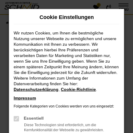
0
Zum
MENÜ
Hauptinhalt
Cookie Einstellungen
springen
Startseite
Fahrzeugangebote
Fahrzeugsuche
Wir nutzen Cookies, um Ihnen die bestmögliche
Nutzung unserer Webseite zu ermöglichen und unsere
Kommunikation mit Ihnen zu verbessern. Wir
Fehler: Network Error
berücksichtigen hierbei Ihre Präferenzen und
verarbeiten Daten für Marketing und Statistiken nur,
Beim Laden ist ein Fehler aufgetreten.
wenn Sie uns Ihre Einwilligung geben. Wenn Sie zu
einem späteren Zeitpunkt Ihre Meinung ändern, können
Hier sind ein paar Tipps, die dir helfen können:
Sie die Einwilligung jederzeit für die Zukunft widerrufen.
Überprüfe deine Firewall und deine
Weitere Informationen zum Umfang der
Datenverarbeitung finden Sie hier:
Internetverbindung.
Datenschutzerklärung
,
Cookie-Richtlinie
.
Laden andere Webseiten, zum Beispiel deine
Suchmaschine?
Impressum
Prüfe deine Browsererweiterungen.
Folgende Kategorien von Cookies werden von uns eingesetzt:
Manche Erweiterungen, wie Werbeblocker, können
das Laden bestimmter Seiten verhindern.
Essentiell
Funktioniert die Seite in einem anderen Browser
Diese Technologien sind erforderlich, um die
oder in einem privaten Fenster?
Kernfunktionalität der Webseite zu gewährleisten.