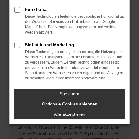
Starte dein Gerät neu.
Funktional
Das kann manchmal helfen, vorübergehende
Diese Technologien bieten die bestmögliche Funktionalität
Probleme zu beheben.
der Webseite. Services von Drittanbietern wie Google
Stelle sicher, dass dein Browser und dein
Maps, Chats, Fahrzeugbewertungssystem und weitere
werden aktiviert.
Betriebssystem auf dem neuesten Stand sind.
Veraltete Software birgt nicht nur ein
Statistik und Marketing
Sicherheitsrisiko, sondern kann auch dazu führen,
Diese Technologien ermöglichen es uns, die Nutzung der
dass bestimmte Funktionen nicht mehr
Webseite zu analysieren, um die Leistung zu messen und
unterstützt werden.
zu verbessern. Zudem werden Technologien eingesetzt,
Wende dich an den Webseitenbetreiber.
die von dritten Werbetreibenden verwendet werden, um
Sie auf anderen Webseiten zu verfolgen und um Anzeigen
Wenn du alle oben genannten Schritte versucht
zu schalten, die für Ihre Interessen relevant sind.
hast, kontaktiere uns bitte. Wir werden versuchen,
das Problem zu beheben. Du kannst uns diesen
Speichern
Text schicken, um uns bei der Fehlersuche zu
unterstützen:
Optionale Cookies ablehnen
Alle akzeptieren
ewogICJuYW1lIjogIk5ldHdvcmtFcnJvciIsCiAgI
mNvbmZpZyI6IHsKICAgICJtZXRob2QiOiAiR0VUIi
wKICAgICJ1cmwiOiAiaHR0cHM6Ly9hcGkueC5ha3M
tcHJvZC5hdWRhcmlzLm5ldC92MS9jbGllbnRzLzE5