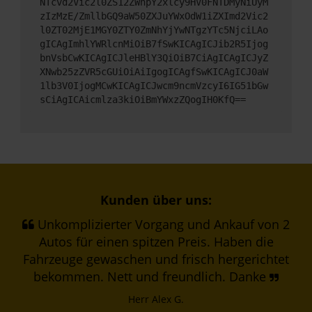
NTcvd2Vic2l0ZS12ZWhpY2xlcy9HV0FNTDMyNiUyM
zIzMzE/ZmllbGQ9aW50ZXJuYWxOdW1iZXImd2Vic2
l0ZT02MjE1MGY0ZTY0ZmNhYjYwNTgzYTc5NjciLAo
gICAgImhlYWRlcnMiOiB7fSwKICAgICJib2R5Ijog
bnVsbCwKICAgICJleHBlY3QiOiB7CiAgICAgICJyZ
XNwb25zZVR5cGUiOiAiIgogICAgfSwKICAgICJ0aW
1lb3V0IjogMCwKICAgICJwcm9ncmVzcyI6IG51bGw
sCiAgICAicmlza3kiOiBmYWxzZQogIH0KfQ==
Kunden über uns:
Unkomplizierter Vorgang und Ankauf von 2
Autos für einen spitzen Preis. Haben die
Fahrzeuge gewaschen und frisch hergerichtet
bekommen. Nett und freundlich. Danke
Herr Alex G.