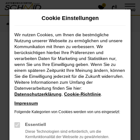
0
Zum
MENÜ
Hauptinhalt
Cookie Einstellungen
springen
Startseite
Fahrzeugangebote
Fahrzeugsuche
Wir nutzen Cookies, um Ihnen die bestmögliche
Nutzung unserer Webseite zu ermöglichen und unsere
Kommunikation mit Ihnen zu verbessern. Wir
Fehler: Network Error
berücksichtigen hierbei Ihre Präferenzen und
verarbeiten Daten für Marketing und Statistiken nur,
Beim Laden ist ein Fehler aufgetreten.
wenn Sie uns Ihre Einwilligung geben. Wenn Sie zu
einem späteren Zeitpunkt Ihre Meinung ändern, können
Hier sind ein paar Tipps, die dir helfen können:
Sie die Einwilligung jederzeit für die Zukunft widerrufen.
Überprüfe deine Firewall und deine
Weitere Informationen zum Umfang der
Datenverarbeitung finden Sie hier:
Internetverbindung.
Datenschutzerklärung
,
Cookie-Richtlinie
.
Laden andere Webseiten, zum Beispiel deine
Suchmaschine?
Impressum
Prüfe deine Browsererweiterungen.
Folgende Kategorien von Cookies werden von uns eingesetzt:
Manche Erweiterungen, wie Werbeblocker, können
das Laden bestimmter Seiten verhindern.
Essentiell
Funktioniert die Seite in einem anderen Browser
Diese Technologien sind erforderlich, um die
oder in einem privaten Fenster?
Kernfunktionalität der Webseite zu gewährleisten.