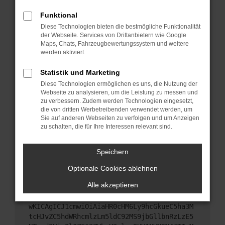
Starte dein Gerät neu.
Funktional
Das kann manchmal helfen, vorübergehende
Diese Technologien bieten die bestmögliche Funktionalität
Probleme zu beheben.
der Webseite. Services von Drittanbietern wie Google
Stelle sicher, dass dein Browser und dein
Maps, Chats, Fahrzeugbewertungssystem und weitere
werden aktiviert.
Betriebssystem auf dem neuesten Stand sind.
Veraltete Software birgt nicht nur ein
Statistik und Marketing
Sicherheitsrisiko, sondern kann auch dazu führen,
Diese Technologien ermöglichen es uns, die Nutzung der
dass bestimmte Funktionen nicht mehr
Webseite zu analysieren, um die Leistung zu messen und
unterstützt werden.
zu verbessern. Zudem werden Technologien eingesetzt,
Wende dich an den Webseitenbetreiber.
die von dritten Werbetreibenden verwendet werden, um
Sie auf anderen Webseiten zu verfolgen und um Anzeigen
Wenn du alle oben genannten Schritte versucht
zu schalten, die für Ihre Interessen relevant sind.
hast, kontaktiere uns bitte. Wir werden versuchen,
das Problem zu beheben. Du kannst uns diesen
Speichern
Text schicken, um uns bei der Fehlersuche zu
unterstützen:
Optionale Cookies ablehnen
Alle akzeptieren
ewogICJuYW1lIjogIk5ldHdvcmtFcnJvciIsCiAgI
mNvbmZpZyI6IHsKICAgICJtZXRob2QiOiAiR0VUIi
wKICAgICJ1cmwiOiAiaHR0cHM6Ly9hcGkueC5ha3M
tcHJvZC5hdWRhcmlzLm5ldC92MS9jbGllbnRzLzE5