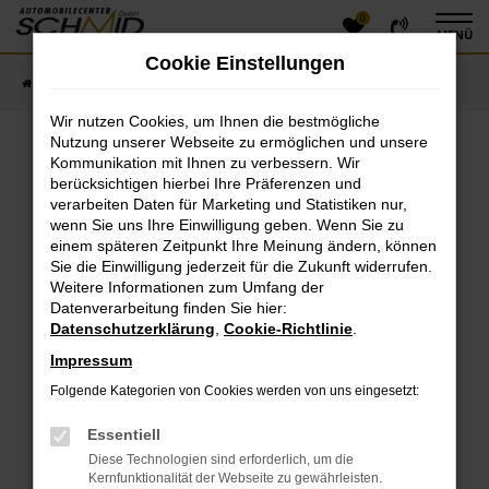
0
Zum
MENÜ
Hauptinhalt
Cookie Einstellungen
springen
Startseite
Fahrzeugangebote
Fahrzeugsuche
Wir nutzen Cookies, um Ihnen die bestmögliche
Nutzung unserer Webseite zu ermöglichen und unsere
Kommunikation mit Ihnen zu verbessern. Wir
Fehler: Network Error
berücksichtigen hierbei Ihre Präferenzen und
verarbeiten Daten für Marketing und Statistiken nur,
Beim Laden ist ein Fehler aufgetreten.
wenn Sie uns Ihre Einwilligung geben. Wenn Sie zu
einem späteren Zeitpunkt Ihre Meinung ändern, können
Hier sind ein paar Tipps, die dir helfen können:
Sie die Einwilligung jederzeit für die Zukunft widerrufen.
Überprüfe deine Firewall und deine
Weitere Informationen zum Umfang der
Datenverarbeitung finden Sie hier:
Internetverbindung.
Datenschutzerklärung
,
Cookie-Richtlinie
.
Laden andere Webseiten, zum Beispiel deine
Suchmaschine?
Impressum
Prüfe deine Browsererweiterungen.
Folgende Kategorien von Cookies werden von uns eingesetzt:
Manche Erweiterungen, wie Werbeblocker, können
das Laden bestimmter Seiten verhindern.
Essentiell
Funktioniert die Seite in einem anderen Browser
Diese Technologien sind erforderlich, um die
oder in einem privaten Fenster?
Kernfunktionalität der Webseite zu gewährleisten.