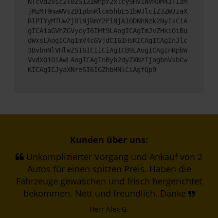
NTcvd2Vic2l0ZS12ZWhpY2xlcy9HV1NVMDM4JTIzM
jMzMT9maWVsZD1pbnRlcm5hbE51bWJlciZ3ZWJzaX
RlPTYyMTUwZjRlNjRmY2FiNjA1ODNhNzk2NyIsCiA
gICAiaGVhZGVycyI6IHt9LAogICAgImJvZHkiOiBu
dWxsLAogICAgImV4cGVjdCI6IHsKICAgICAgInJlc
3BvbnNlVHlwZSI6ICIiCiAgICB9LAogICAgInRpbW
VvdXQiOiAwLAogICAgInByb2dyZXNzIjogbnVsbCw
KICAgICJyaXNreSI6IGZhbHNlCiAgfQp9
Kunden über uns:
Unkomplizierter Vorgang und Ankauf von 2
Autos für einen spitzen Preis. Haben die
Fahrzeuge gewaschen und frisch hergerichtet
bekommen. Nett und freundlich. Danke
Herr Alex G.