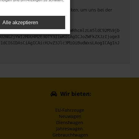
rfolgen und um Anzeigen zu schalten,
. Du kannst uns diesen Text schicken, um uns bei der
Alle akzeptieren
cHM6Ly9hcGkueC5ha3MtcHJvZC5hdWRhcmlzLm5ldC92MS9jb
GU2NGZjYWI2MDU4M2E3OTY3IiwKICAgICJoZWFkZXJzIjoge3
91dCI6IDAsCiAgICAicHJvZ3Jlc3MiOiBudWxsLAogICAgInJ
Wir bieten:
EU-Fahrzeuge
Neuwagen
Dienstwagen
Jahreswagen
Gebrauchtwagen