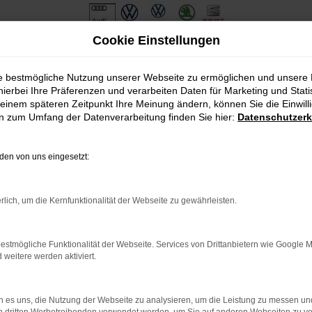
Cookie Einstellungen
ie bestmögliche Nutzung unserer Webseite zu ermöglichen und unsere
hierbei Ihre Präferenzen und verarbeiten Daten für Marketing und Stati
einem späteren Zeitpunkt Ihre Meinung ändern, können Sie die Einwillig
en zum Umfang der Datenverarbeitung finden Sie hier:
Datenschutzerk
en von uns eingesetzt:
.
ine?
rlich, um die Kernfunktionalität der Webseite zu gewährleisten.
en bestimmter Seiten verhindern. Funktioniert die Seite in eine
estmögliche Funktionalität der Webseite. Services von Drittanbietern wie Google 
eitere werden aktiviert.
u beheben.
em auf dem neuesten Stand sind.
o, sondern kann auch dazu führen, dass bestimmte Funktionen nicht
 es uns, die Nutzung der Webseite zu analysieren, um die Leistung zu messen u