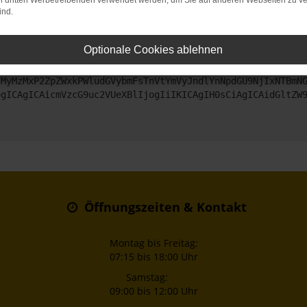
on dritten Werbetreibenden verwendet werden, um Sie auf anderen Webseiten zu ve
ind.
ntaktiere uns bitte. Wir werden versuchen, das Problem zu beheben
Optionale Cookies ablehnen
ZyI6IHsKICAgICJtZXRob2QiOiAiR0VUIiwKICAgICJ1cmwiOiAiaHR0
jMyMzMxP2ZpZWxkPWludGVybmFsTnVtYmVyJndlYnNpdGU9NjIxNTBmN
ogICAgICAicmVzcG9uc2VUeXBlIjogIiIKICAgIH0sCiAgICAidGltZW
Öffnungszeiten & Kontakt
Montag bis Freitag:
07:15 bis 18:00 Uhr
Samstag:
09:00 bis 12:00 Uhr