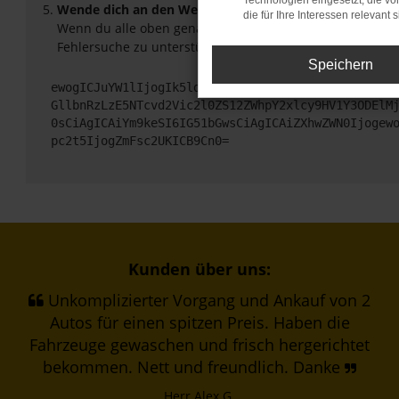
Technologien eingesetzt, die v
Wende dich an den Webseitenbetreiber.
die für Ihre Interessen relevant s
Wenn du alle oben genannten Schritte versucht hast, ko
Fehlersuche zu unterstützen:
Speichern
ewogICJuYW1lIjogIk5ldHdvcmtFcnJvciIsCiAgImNvbmZp
GllbnRzLzE5NTcvd2Vic2l0ZS12ZWhpY2xlcy9HV1Y3ODElM
0sCiAgICAiYm9keSI6IG51bGwsCiAgICAiZXhwZWN0Ijogew
pc2t5IjogZmFsc2UKICB9Cn0=
Kunden über uns:
Unkomplizierter Vorgang und Ankauf von 2
Autos für einen spitzen Preis. Haben die
Fahrzeuge gewaschen und frisch hergerichtet
bekommen. Nett und freundlich. Danke
Herr Alex G.