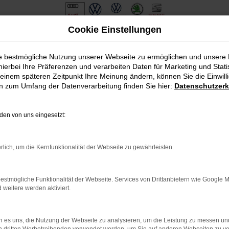
Cookie Einstellungen
ie bestmögliche Nutzung unserer Webseite zu ermöglichen und unsere
hierbei Ihre Präferenzen und verarbeiten Daten für Marketing und Stati
einem späteren Zeitpunkt Ihre Meinung ändern, können Sie die Einwillig
en zum Umfang der Datenverarbeitung finden Sie hier:
Datenschutzerk
en von uns eingesetzt:
.
ine?
rlich, um die Kernfunktionalität der Webseite zu gewährleisten.
en bestimmter Seiten verhindern. Funktioniert die Seite in eine
estmögliche Funktionalität der Webseite. Services von Drittanbietern wie Google 
eitere werden aktiviert.
u beheben.
em auf dem neuesten Stand sind.
o, sondern kann auch dazu führen, dass bestimmte Funktionen nicht
 es uns, die Nutzung der Webseite zu analysieren, um die Leistung zu messen u