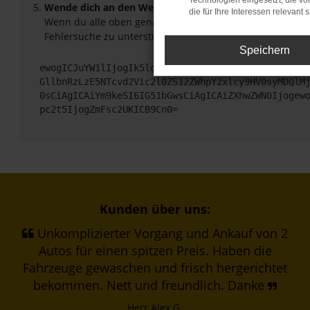
Technologien eingesetzt, die v
Wende dich an den Webseitenbetreiber.
die für Ihre Interessen relevant s
Wenn du alle oben genannten Schritte versucht hast, ko
Fehlersuche zu unterstützen:
Speichern
ewogICJuYW1lIjogIk5ldHdvcmtFcnJvciIsCiAgImNvbmZp
GllbnRzLzE5NTcvd2Vic2l0ZS12ZWhpY2xlcy9HV0syMDQlM
0sCiAgICAiYm9keSI6IG51bGwsCiAgICAiZXhwZWN0Ijogew
pc2t5IjogZmFsc2UKICB9Cn0=
Kunden über uns:
Unkomplizierter Vorgang und Ankauf von 2
Autos für einen spitzen Preis. Haben die
Fahrzeuge gewaschen und frisch hergerichtet
bekommen. Nett und freundlich. Danke
Herr Alex G.