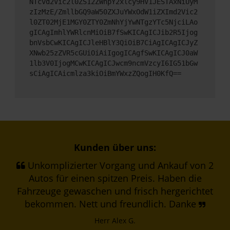
NTcvd2Vic2l0ZS12ZWhpY2xlcy9HV1JESTAxNiUyM
zIzMzE/ZmllbGQ9aW50ZXJuYWxOdW1iZXImd2Vic2
l0ZT02MjE1MGY0ZTY0ZmNhYjYwNTgzYTc5NjciLAo
gICAgImhlYWRlcnMiOiB7fSwKICAgICJib2R5Ijog
bnVsbCwKICAgICJleHBlY3QiOiB7CiAgICAgICJyZ
XNwb25zZVR5cGUiOiAiIgogICAgfSwKICAgICJ0aW
1lb3V0IjogMCwKICAgICJwcm9ncmVzcyI6IG51bGw
sCiAgICAicmlza3kiOiBmYWxzZQogIH0KfQ==
Kunden über uns:
Unkomplizierter Vorgang und Ankauf von 2
Autos für einen spitzen Preis. Haben die
Fahrzeuge gewaschen und frisch hergerichtet
bekommen. Nett und freundlich. Danke
Herr Alex G.