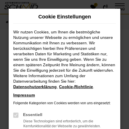
0
Zum
MENÜ
Hauptinhalt
Cookie Einstellungen
springen
Startseite
Fahrzeugangebote
Fahrzeugsuche
Wir nutzen Cookies, um Ihnen die bestmögliche
Nutzung unserer Webseite zu ermöglichen und unsere
Kommunikation mit Ihnen zu verbessern. Wir
Fehler: Network Error
berücksichtigen hierbei Ihre Präferenzen und
verarbeiten Daten für Marketing und Statistiken nur,
Beim Laden ist ein Fehler aufgetreten.
wenn Sie uns Ihre Einwilligung geben. Wenn Sie zu
einem späteren Zeitpunkt Ihre Meinung ändern, können
Hier sind ein paar Tipps, die dir helfen können:
Sie die Einwilligung jederzeit für die Zukunft widerrufen.
Überprüfe deine Firewall und deine
Weitere Informationen zum Umfang der
Datenverarbeitung finden Sie hier:
Internetverbindung.
Datenschutzerklärung
,
Cookie-Richtlinie
.
Laden andere Webseiten, zum Beispiel deine
Suchmaschine?
Impressum
Prüfe deine Browsererweiterungen.
Folgende Kategorien von Cookies werden von uns eingesetzt:
Manche Erweiterungen, wie Werbeblocker, können
das Laden bestimmter Seiten verhindern.
Essentiell
Funktioniert die Seite in einem anderen Browser
Diese Technologien sind erforderlich, um die
oder in einem privaten Fenster?
Kernfunktionalität der Webseite zu gewährleisten.