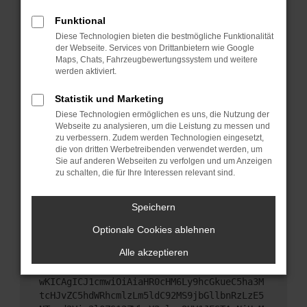
Starte dein Gerät neu.
Funktional
Das kann manchmal helfen, vorübergehende
Diese Technologien bieten die bestmögliche Funktionalität
Probleme zu beheben.
der Webseite. Services von Drittanbietern wie Google
Stelle sicher, dass dein Browser und dein
Maps, Chats, Fahrzeugbewertungssystem und weitere
werden aktiviert.
Betriebssystem auf dem neuesten Stand sind.
Veraltete Software birgt nicht nur ein
Statistik und Marketing
Sicherheitsrisiko, sondern kann auch dazu führen,
Diese Technologien ermöglichen es uns, die Nutzung der
dass bestimmte Funktionen nicht mehr
Webseite zu analysieren, um die Leistung zu messen und
unterstützt werden.
zu verbessern. Zudem werden Technologien eingesetzt,
Wende dich an den Webseitenbetreiber.
die von dritten Werbetreibenden verwendet werden, um
Sie auf anderen Webseiten zu verfolgen und um Anzeigen
Wenn du alle oben genannten Schritte versucht
zu schalten, die für Ihre Interessen relevant sind.
hast, kontaktiere uns bitte. Wir werden versuchen,
das Problem zu beheben. Du kannst uns diesen
Speichern
Text schicken, um uns bei der Fehlersuche zu
unterstützen:
Optionale Cookies ablehnen
Alle akzeptieren
ewogICJuYW1lIjogIk5ldHdvcmtFcnJvciIsCiAgI
mNvbmZpZyI6IHsKICAgICJtZXRob2QiOiAiR0VUIi
wKICAgICJ1cmwiOiAiaHR0cHM6Ly9hcGkueC5ha3M
tcHJvZC5hdWRhcmlzLm5ldC92MS9jbGllbnRzLzE5