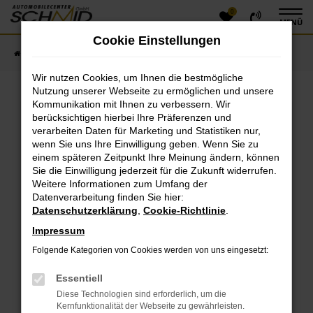
0
Zum
MENÜ
Hauptinhalt
Cookie Einstellungen
springen
Startseite
Fahrzeugangebote
Fahrzeugsuche
Wir nutzen Cookies, um Ihnen die bestmögliche
Nutzung unserer Webseite zu ermöglichen und unsere
Kommunikation mit Ihnen zu verbessern. Wir
Fehler: Network Error
berücksichtigen hierbei Ihre Präferenzen und
verarbeiten Daten für Marketing und Statistiken nur,
Beim Laden ist ein Fehler aufgetreten.
wenn Sie uns Ihre Einwilligung geben. Wenn Sie zu
einem späteren Zeitpunkt Ihre Meinung ändern, können
Hier sind ein paar Tipps, die dir helfen können:
Sie die Einwilligung jederzeit für die Zukunft widerrufen.
Überprüfe deine Firewall und deine
Weitere Informationen zum Umfang der
Datenverarbeitung finden Sie hier:
Internetverbindung.
Datenschutzerklärung
,
Cookie-Richtlinie
.
Laden andere Webseiten, zum Beispiel deine
Suchmaschine?
Impressum
Prüfe deine Browsererweiterungen.
Folgende Kategorien von Cookies werden von uns eingesetzt:
Manche Erweiterungen, wie Werbeblocker, können
das Laden bestimmter Seiten verhindern.
Essentiell
Funktioniert die Seite in einem anderen Browser
Diese Technologien sind erforderlich, um die
oder in einem privaten Fenster?
Kernfunktionalität der Webseite zu gewährleisten.