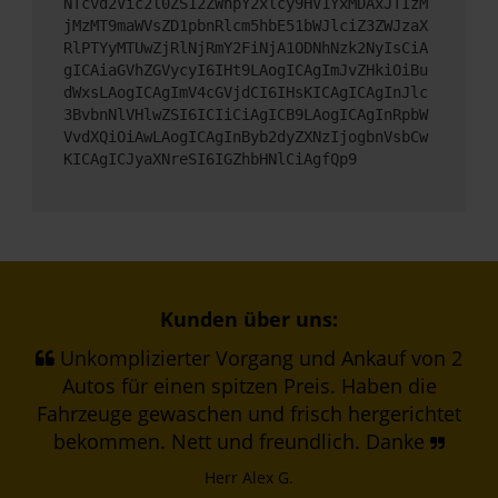
NTcvd2Vic2l0ZS12ZWhpY2xlcy9HV1YxMDAxJTIzM
jMzMT9maWVsZD1pbnRlcm5hbE51bWJlciZ3ZWJzaX
RlPTYyMTUwZjRlNjRmY2FiNjA1ODNhNzk2NyIsCiA
gICAiaGVhZGVycyI6IHt9LAogICAgImJvZHkiOiBu
dWxsLAogICAgImV4cGVjdCI6IHsKICAgICAgInJlc
3BvbnNlVHlwZSI6ICIiCiAgICB9LAogICAgInRpbW
VvdXQiOiAwLAogICAgInByb2dyZXNzIjogbnVsbCw
KICAgICJyaXNreSI6IGZhbHNlCiAgfQp9
Kunden über uns:
Unkomplizierter Vorgang und Ankauf von 2
Autos für einen spitzen Preis. Haben die
Fahrzeuge gewaschen und frisch hergerichtet
bekommen. Nett und freundlich. Danke
Herr Alex G.