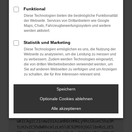
Starte dein Gerät neu.
Funktional
Das kann manchmal helfen, vorübergehende
Diese Technologien bieten die bestmögliche Funktionalität
Probleme zu beheben.
der Webseite. Services von Drittanbietern wie Google
Stelle sicher, dass dein Browser und dein
Maps, Chats, Fahrzeugbewertungssystem und weitere
werden aktiviert.
Betriebssystem auf dem neuesten Stand sind.
Veraltete Software birgt nicht nur ein
Statistik und Marketing
Sicherheitsrisiko, sondern kann auch dazu führen,
Diese Technologien ermöglichen es uns, die Nutzung der
dass bestimmte Funktionen nicht mehr
Webseite zu analysieren, um die Leistung zu messen und
unterstützt werden.
zu verbessern. Zudem werden Technologien eingesetzt,
Wende dich an den Webseitenbetreiber.
die von dritten Werbetreibenden verwendet werden, um
Sie auf anderen Webseiten zu verfolgen und um Anzeigen
Wenn du alle oben genannten Schritte versucht
zu schalten, die für Ihre Interessen relevant sind.
hast, kontaktiere uns bitte. Wir werden versuchen,
das Problem zu beheben. Du kannst uns diesen
Speichern
Text schicken, um uns bei der Fehlersuche zu
unterstützen:
Optionale Cookies ablehnen
Alle akzeptieren
ewogICJuYW1lIjogIk5ldHdvcmtFcnJvciIsCiAgI
mNvbmZpZyI6IHsKICAgICJtZXRob2QiOiAiR0VUIi
wKICAgICJ1cmwiOiAiaHR0cHM6Ly9hcGkueC5ha3M
tcHJvZC5hdWRhcmlzLm5ldC92MS9jbGllbnRzLzE5