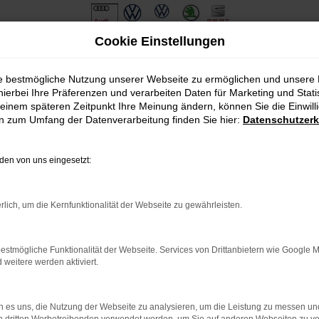
Cookie Einstellungen
ie bestmögliche Nutzung unserer Webseite zu ermöglichen und unsere
hierbei Ihre Präferenzen und verarbeiten Daten für Marketing und Stati
einem späteren Zeitpunkt Ihre Meinung ändern, können Sie die Einwillig
en zum Umfang der Datenverarbeitung finden Sie hier:
Datenschutzerk
en von uns eingesetzt:
.
ine?
rlich, um die Kernfunktionalität der Webseite zu gewährleisten.
en bestimmter Seiten verhindern. Funktioniert die Seite in eine
estmögliche Funktionalität der Webseite. Services von Drittanbietern wie Google 
eitere werden aktiviert.
u beheben.
em auf dem neuesten Stand sind.
o, sondern kann auch dazu führen, dass bestimmte Funktionen nicht
 es uns, die Nutzung der Webseite zu analysieren, um die Leistung zu messen u