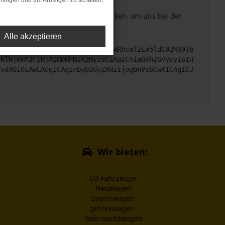
rfolgen und um Anzeigen zu schalten,
. Du kannst uns diesen Text schicken, um uns bei der
Alle akzeptieren
cHM6Ly9hcGkueC5ha3MtcHJvZC5hdWRhcmlzLm5ldC92MS9jb
jRlNjRmY2FiNjA1ODNhNzk2NyIsCiAgICAiaGVhZGVycyI6IH
VvdXQiOiAwLAogICAgInByb2dyZXNzIjogbnVsbCwKICAgICJ
Wir bieten:
EU-Fahrzeuge
Neuwagen
Dienstwagen
Jahreswagen
Gebrauchtwagen