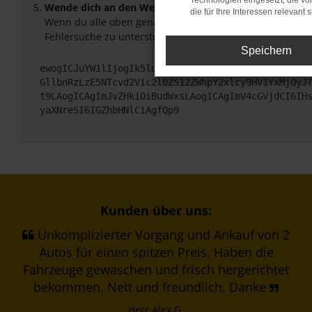
Technologien eingesetzt, die v
Wende dich an den Webseitenbetreiber.
die für Ihre Interessen relevant s
Wenn du alle oben genannten Schritte versucht hast, ko
Fehlersuche zu unterstützen:
Speichern
ewogICJuYW1lIjogIk5ldHdvcmtFcnJvciIsCiAgImNvbmZp
GllbnRzLzE5NTcvd2Vic2l0ZS12ZWhpY2xlcy9HV1YxMjQyJ
t9LAogICAgImJvZHkiOiBudWxsLAogICAgImV4cGVjdCI6IH
yaXNreSI6IGZhbHNlCiAgfQp9
Kunden über uns:
Unkomplizierter Vorgang und Ankauf von 2
Autos für einen spitzen Preis. Haben die
Fahrzeuge gewaschen und frisch hergerichtet
bekommen. Nett und freundlich. Danke
Herr Alex G.