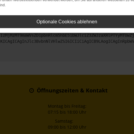
on dritten Werbetreibenden verwendet werden, um Sie auf anderen Webseiten zu ve
ind.
ntaktiere uns bitte. Wir werden versuchen, das Problem zu beheben
Optionale Cookies ablehnen
ZyI6IHsKICAgICJtZXRob2QiOiAiR0VUIiwKICAgICJ1cmwiOiAiaHR0
TIzMjMzMT9maWVsZD1pbnRlcm5hbE51bWJlciZ3ZWJzaXRlPTYyMTUwZ
sKICAgICAgInJlc3BvbnNlVHlwZSI6ICIiCiAgICB9LAogICAgInRpbW
Öffnungszeiten & Kontakt
Montag bis Freitag:
07:15 bis 18:00 Uhr
Samstag:
09:00 bis 12:00 Uhr