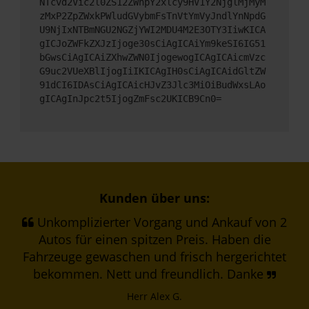
NTcvd2Vic2l0ZS12ZWhpY2xlcy9HV1Y2NjglMjMyM
zMxP2ZpZWxkPWludGVybmFsTnVtYmVyJndlYnNpdG
U9NjIxNTBmNGU2NGZjYWI2MDU4M2E3OTY3IiwKICA
gICJoZWFkZXJzIjoge30sCiAgICAiYm9keSI6IG51
bGwsCiAgICAiZXhwZWN0IjogewogICAgICAicmVzc
G9uc2VUeXBlIjogIiIKICAgIH0sCiAgICAidGltZW
91dCI6IDAsCiAgICAicHJvZ3Jlc3MiOiBudWxsLAo
gICAgInJpc2t5IjogZmFsc2UKICB9Cn0=
Kunden über uns:
Unkomplizierter Vorgang und Ankauf von 2
Autos für einen spitzen Preis. Haben die
Fahrzeuge gewaschen und frisch hergerichtet
bekommen. Nett und freundlich. Danke
Herr Alex G.