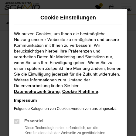
0
Zum
MENÜ
Hauptinhalt
Cookie Einstellungen
springen
Startseite
Fahrzeugangebote
Fahrzeugsuche
Wir nutzen Cookies, um Ihnen die bestmögliche
Nutzung unserer Webseite zu ermöglichen und unsere
Kommunikation mit Ihnen zu verbessern. Wir
Fehler: Network Error
berücksichtigen hierbei Ihre Präferenzen und
verarbeiten Daten für Marketing und Statistiken nur,
Beim Laden ist ein Fehler aufgetreten.
wenn Sie uns Ihre Einwilligung geben. Wenn Sie zu
einem späteren Zeitpunkt Ihre Meinung ändern, können
Hier sind ein paar Tipps, die dir helfen können:
Sie die Einwilligung jederzeit für die Zukunft widerrufen.
Überprüfe deine Firewall und deine
Weitere Informationen zum Umfang der
Datenverarbeitung finden Sie hier:
Internetverbindung.
Datenschutzerklärung
,
Cookie-Richtlinie
.
Laden andere Webseiten, zum Beispiel deine
Suchmaschine?
Impressum
Prüfe deine Browsererweiterungen.
Folgende Kategorien von Cookies werden von uns eingesetzt:
Manche Erweiterungen, wie Werbeblocker, können
das Laden bestimmter Seiten verhindern.
Essentiell
Funktioniert die Seite in einem anderen Browser
Diese Technologien sind erforderlich, um die
oder in einem privaten Fenster?
Kernfunktionalität der Webseite zu gewährleisten.