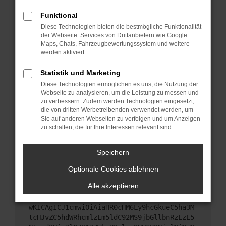
Starte dein Gerät neu.
Funktional
Das kann manchmal helfen, vorübergehende
Diese Technologien bieten die bestmögliche Funktionalität
Probleme zu beheben.
der Webseite. Services von Drittanbietern wie Google
Stelle sicher, dass dein Browser und dein
Maps, Chats, Fahrzeugbewertungssystem und weitere
werden aktiviert.
Betriebssystem auf dem neuesten Stand sind.
Veraltete Software birgt nicht nur ein
Statistik und Marketing
Sicherheitsrisiko, sondern kann auch dazu führen,
Diese Technologien ermöglichen es uns, die Nutzung der
dass bestimmte Funktionen nicht mehr
Webseite zu analysieren, um die Leistung zu messen und
unterstützt werden.
zu verbessern. Zudem werden Technologien eingesetzt,
Wende dich an den Webseitenbetreiber.
die von dritten Werbetreibenden verwendet werden, um
Sie auf anderen Webseiten zu verfolgen und um Anzeigen
Wenn du alle oben genannten Schritte versucht
zu schalten, die für Ihre Interessen relevant sind.
hast, kontaktiere uns bitte. Wir werden versuchen,
das Problem zu beheben. Du kannst uns diesen
Speichern
Text schicken, um uns bei der Fehlersuche zu
unterstützen:
Optionale Cookies ablehnen
Alle akzeptieren
ewogICJuYW1lIjogIk5ldHdvcmtFcnJvciIsCiAgI
mNvbmZpZyI6IHsKICAgICJtZXRob2QiOiAiR0VUIi
wKICAgICJ1cmwiOiAiaHR0cHM6Ly9hcGkueC5ha3M
tcHJvZC5hdWRhcmlzLm5ldC92MS9jbGllbnRzLzE5