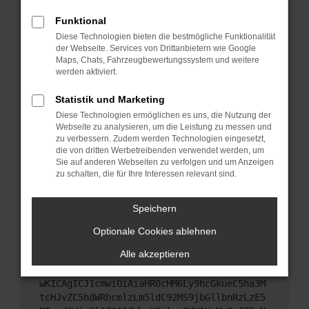
Starte dein Gerät neu.
Funktional
Das kann manchmal helfen, vorübergehende
Diese Technologien bieten die bestmögliche Funktionalität
Probleme zu beheben.
der Webseite. Services von Drittanbietern wie Google
Stelle sicher, dass dein Browser und dein
Maps, Chats, Fahrzeugbewertungssystem und weitere
werden aktiviert.
Betriebssystem auf dem neuesten Stand sind.
Veraltete Software birgt nicht nur ein
Statistik und Marketing
Sicherheitsrisiko, sondern kann auch dazu führen,
Diese Technologien ermöglichen es uns, die Nutzung der
dass bestimmte Funktionen nicht mehr
Webseite zu analysieren, um die Leistung zu messen und
unterstützt werden.
zu verbessern. Zudem werden Technologien eingesetzt,
Wende dich an den Webseitenbetreiber.
die von dritten Werbetreibenden verwendet werden, um
Sie auf anderen Webseiten zu verfolgen und um Anzeigen
Wenn du alle oben genannten Schritte versucht
zu schalten, die für Ihre Interessen relevant sind.
hast, kontaktiere uns bitte. Wir werden versuchen,
das Problem zu beheben. Du kannst uns diesen
Speichern
Text schicken, um uns bei der Fehlersuche zu
unterstützen:
Optionale Cookies ablehnen
Alle akzeptieren
ewogICJuYW1lIjogIk5ldHdvcmtFcnJvciIsCiAgI
mNvbmZpZyI6IHsKICAgICJtZXRob2QiOiAiR0VUIi
wKICAgICJ1cmwiOiAiaHR0cHM6Ly9hcGkueC5ha3M
tcHJvZC5hdWRhcmlzLm5ldC92MS9jbGllbnRzLzE5