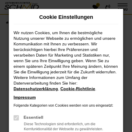
0
Zum
MENÜ
Hauptinhalt
Cookie Einstellungen
springen
Startseite
Fahrzeugangebote
Fahrzeugsuche
Wir nutzen Cookies, um Ihnen die bestmögliche
Nutzung unserer Webseite zu ermöglichen und unsere
Kommunikation mit Ihnen zu verbessern. Wir
Fehler: Network Error
berücksichtigen hierbei Ihre Präferenzen und
verarbeiten Daten für Marketing und Statistiken nur,
Beim Laden ist ein Fehler aufgetreten.
wenn Sie uns Ihre Einwilligung geben. Wenn Sie zu
einem späteren Zeitpunkt Ihre Meinung ändern, können
Hier sind ein paar Tipps, die dir helfen können:
Sie die Einwilligung jederzeit für die Zukunft widerrufen.
Überprüfe deine Firewall und deine
Weitere Informationen zum Umfang der
Datenverarbeitung finden Sie hier:
Internetverbindung.
Datenschutzerklärung
,
Cookie-Richtlinie
.
Laden andere Webseiten, zum Beispiel deine
Suchmaschine?
Impressum
Prüfe deine Browsererweiterungen.
Folgende Kategorien von Cookies werden von uns eingesetzt:
Manche Erweiterungen, wie Werbeblocker, können
das Laden bestimmter Seiten verhindern.
Essentiell
Funktioniert die Seite in einem anderen Browser
Diese Technologien sind erforderlich, um die
oder in einem privaten Fenster?
Kernfunktionalität der Webseite zu gewährleisten.