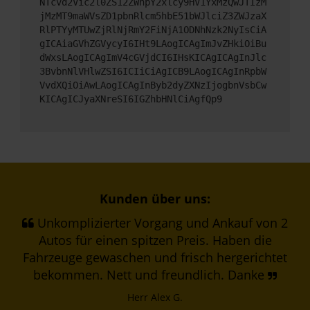
NTcvd2Vic2l0ZS12ZWhpY2xlcy9HV1YxMzQwJTIzM
jMzMT9maWVsZD1pbnRlcm5hbE51bWJlciZ3ZWJzaX
RlPTYyMTUwZjRlNjRmY2FiNjA1ODNhNzk2NyIsCiA
gICAiaGVhZGVycyI6IHt9LAogICAgImJvZHkiOiBu
dWxsLAogICAgImV4cGVjdCI6IHsKICAgICAgInJlc
3BvbnNlVHlwZSI6ICIiCiAgICB9LAogICAgInRpbW
VvdXQiOiAwLAogICAgInByb2dyZXNzIjogbnVsbCw
KICAgICJyaXNreSI6IGZhbHNlCiAgfQp9
Kunden über uns:
Unkomplizierter Vorgang und Ankauf von 2
Autos für einen spitzen Preis. Haben die
Fahrzeuge gewaschen und frisch hergerichtet
bekommen. Nett und freundlich. Danke
Herr Alex G.