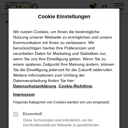
0
Zum
MENÜ
Hauptinhalt
Cookie Einstellungen
springen
Startseite
Fahrzeugangebote
Fahrzeugsuche
Wir nutzen Cookies, um Ihnen die bestmögliche
Nutzung unserer Webseite zu ermöglichen und unsere
Kommunikation mit Ihnen zu verbessern. Wir
Fehler: Network Error
berücksichtigen hierbei Ihre Präferenzen und
verarbeiten Daten für Marketing und Statistiken nur,
Beim Laden ist ein Fehler aufgetreten.
wenn Sie uns Ihre Einwilligung geben. Wenn Sie zu
einem späteren Zeitpunkt Ihre Meinung ändern, können
Hier sind ein paar Tipps, die dir helfen können:
Sie die Einwilligung jederzeit für die Zukunft widerrufen.
Überprüfe deine Firewall und deine
Weitere Informationen zum Umfang der
Datenverarbeitung finden Sie hier:
Internetverbindung.
Datenschutzerklärung
,
Cookie-Richtlinie
.
Laden andere Webseiten, zum Beispiel deine
Suchmaschine?
Impressum
Prüfe deine Browsererweiterungen.
Folgende Kategorien von Cookies werden von uns eingesetzt:
Manche Erweiterungen, wie Werbeblocker, können
das Laden bestimmter Seiten verhindern.
Essentiell
Funktioniert die Seite in einem anderen Browser
Diese Technologien sind erforderlich, um die
oder in einem privaten Fenster?
Kernfunktionalität der Webseite zu gewährleisten.