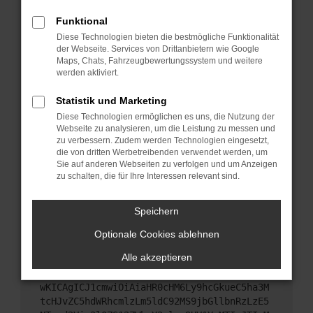
Starte dein Gerät neu.
Funktional
Das kann manchmal helfen, vorübergehende
Diese Technologien bieten die bestmögliche Funktionalität
Probleme zu beheben.
der Webseite. Services von Drittanbietern wie Google
Stelle sicher, dass dein Browser und dein
Maps, Chats, Fahrzeugbewertungssystem und weitere
werden aktiviert.
Betriebssystem auf dem neuesten Stand sind.
Veraltete Software birgt nicht nur ein
Statistik und Marketing
Sicherheitsrisiko, sondern kann auch dazu führen,
Diese Technologien ermöglichen es uns, die Nutzung der
dass bestimmte Funktionen nicht mehr
Webseite zu analysieren, um die Leistung zu messen und
unterstützt werden.
zu verbessern. Zudem werden Technologien eingesetzt,
Wende dich an den Webseitenbetreiber.
die von dritten Werbetreibenden verwendet werden, um
Sie auf anderen Webseiten zu verfolgen und um Anzeigen
Wenn du alle oben genannten Schritte versucht
zu schalten, die für Ihre Interessen relevant sind.
hast, kontaktiere uns bitte. Wir werden versuchen,
das Problem zu beheben. Du kannst uns diesen
Speichern
Text schicken, um uns bei der Fehlersuche zu
unterstützen:
Optionale Cookies ablehnen
Alle akzeptieren
ewogICJuYW1lIjogIk5ldHdvcmtFcnJvciIsCiAgI
mNvbmZpZyI6IHsKICAgICJtZXRob2QiOiAiR0VUIi
wKICAgICJ1cmwiOiAiaHR0cHM6Ly9hcGkueC5ha3M
tcHJvZC5hdWRhcmlzLm5ldC92MS9jbGllbnRzLzE5