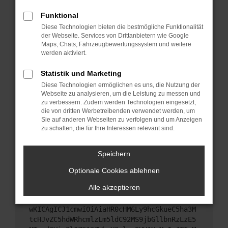
Starte dein Gerät neu.
Funktional
Das kann manchmal helfen, vorübergehende
Diese Technologien bieten die bestmögliche Funktionalität
Probleme zu beheben.
der Webseite. Services von Drittanbietern wie Google
Stelle sicher, dass dein Browser und dein
Maps, Chats, Fahrzeugbewertungssystem und weitere
werden aktiviert.
Betriebssystem auf dem neuesten Stand sind.
Veraltete Software birgt nicht nur ein
Statistik und Marketing
Sicherheitsrisiko, sondern kann auch dazu führen,
Diese Technologien ermöglichen es uns, die Nutzung der
dass bestimmte Funktionen nicht mehr
Webseite zu analysieren, um die Leistung zu messen und
unterstützt werden.
zu verbessern. Zudem werden Technologien eingesetzt,
Wende dich an den Webseitenbetreiber.
die von dritten Werbetreibenden verwendet werden, um
Sie auf anderen Webseiten zu verfolgen und um Anzeigen
Wenn du alle oben genannten Schritte versucht
zu schalten, die für Ihre Interessen relevant sind.
hast, kontaktiere uns bitte. Wir werden versuchen,
das Problem zu beheben. Du kannst uns diesen
Speichern
Text schicken, um uns bei der Fehlersuche zu
unterstützen:
Optionale Cookies ablehnen
Alle akzeptieren
ewogICJuYW1lIjogIk5ldHdvcmtFcnJvciIsCiAgI
mNvbmZpZyI6IHsKICAgICJtZXRob2QiOiAiR0VUIi
wKICAgICJ1cmwiOiAiaHR0cHM6Ly9hcGkueC5ha3M
tcHJvZC5hdWRhcmlzLm5ldC92MS9jbGllbnRzLzE5