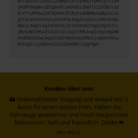
NTcvd2Vic2l0ZS12ZWhpY2xlcy9HV1YyMzIyJTIzM
jMzMT9maWVsZD1pbnRlcm5hbE51bWJlciZ3ZWJzaX
RlPTYyMTUwZjRlNjRmY2FiNjA1ODNhNzk2NyIsCiA
gICAiaGVhZGVycyI6IHt9LAogICAgImJvZHkiOiBu
dWxsLAogICAgImV4cGVjdCI6IHsKICAgICAgInJlc
3BvbnNlVHlwZSI6ICIiCiAgICB9LAogICAgInRpbW
VvdXQiOiAwLAogICAgInByb2dyZXNzIjogbnVsbCw
KICAgICJyaXNreSI6IGZhbHNlCiAgfQp9
Kunden über uns:
Unkomplizierter Vorgang und Ankauf von 2
Autos für einen spitzen Preis. Haben die
Fahrzeuge gewaschen und frisch hergerichtet
bekommen. Nett und freundlich. Danke
Herr Alex G.