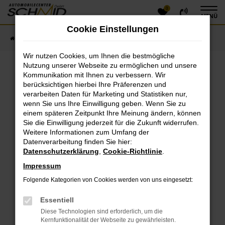
0
Zum
MENÜ
Hauptinhalt
Cookie Einstellungen
springen
Startseite
Fahrzeugangebote
Fahrzeugsuche
Wir nutzen Cookies, um Ihnen die bestmögliche
Nutzung unserer Webseite zu ermöglichen und unsere
Kommunikation mit Ihnen zu verbessern. Wir
Fehler: Network Error
berücksichtigen hierbei Ihre Präferenzen und
verarbeiten Daten für Marketing und Statistiken nur,
Beim Laden ist ein Fehler aufgetreten.
wenn Sie uns Ihre Einwilligung geben. Wenn Sie zu
einem späteren Zeitpunkt Ihre Meinung ändern, können
Hier sind ein paar Tipps, die dir helfen können:
Sie die Einwilligung jederzeit für die Zukunft widerrufen.
Überprüfe deine Firewall und deine
Weitere Informationen zum Umfang der
Datenverarbeitung finden Sie hier:
Internetverbindung.
Datenschutzerklärung
,
Cookie-Richtlinie
.
Laden andere Webseiten, zum Beispiel deine
Suchmaschine?
Impressum
Prüfe deine Browsererweiterungen.
Folgende Kategorien von Cookies werden von uns eingesetzt:
Manche Erweiterungen, wie Werbeblocker, können
das Laden bestimmter Seiten verhindern.
Essentiell
Funktioniert die Seite in einem anderen Browser
Diese Technologien sind erforderlich, um die
oder in einem privaten Fenster?
Kernfunktionalität der Webseite zu gewährleisten.