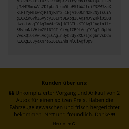
NTcvd2Vic2l0ZS12ZWhpY2xlcy9HV1YyNTQ4JTIzM
jMzMT9maWVsZD1pbnRlcm5hbE51bWJlciZ3ZWJzaX
RlPTYyMTUwZjRlNjRmY2FiNjA1ODNhNzk2NyIsCiA
gICAiaGVhZGVycyI6IHt9LAogICAgImJvZHkiOiBu
dWxsLAogICAgImV4cGVjdCI6IHsKICAgICAgInJlc
3BvbnNlVHlwZSI6ICIiCiAgICB9LAogICAgInRpbW
VvdXQiOiAwLAogICAgInByb2dyZXNzIjogbnVsbCw
KICAgICJyaXNreSI6IGZhbHNlCiAgfQp9
Kunden über uns:
Unkomplizierter Vorgang und Ankauf von 2
Autos für einen spitzen Preis. Haben die
Fahrzeuge gewaschen und frisch hergerichtet
bekommen. Nett und freundlich. Danke
Herr Alex G.