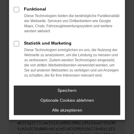
Starte dein Gerät neu.
Funktional
Das kann manchmal helfen, vorübergehende
Diese Technologien bieten die bestmögliche Funktionalität
Probleme zu beheben.
der Webseite. Services von Drittanbietern wie Google
Stelle sicher, dass dein Browser und dein
Maps, Chats, Fahrzeugbewertungssystem und weitere
werden aktiviert.
Betriebssystem auf dem neuesten Stand sind.
Veraltete Software birgt nicht nur ein
Statistik und Marketing
Sicherheitsrisiko, sondern kann auch dazu führen,
Diese Technologien ermöglichen es uns, die Nutzung der
dass bestimmte Funktionen nicht mehr
Webseite zu analysieren, um die Leistung zu messen und
unterstützt werden.
zu verbessern. Zudem werden Technologien eingesetzt,
Wende dich an den Webseitenbetreiber.
die von dritten Werbetreibenden verwendet werden, um
Sie auf anderen Webseiten zu verfolgen und um Anzeigen
Wenn du alle oben genannten Schritte versucht
zu schalten, die für Ihre Interessen relevant sind.
hast, kontaktiere uns bitte. Wir werden versuchen,
das Problem zu beheben. Du kannst uns diesen
Speichern
Text schicken, um uns bei der Fehlersuche zu
unterstützen:
Optionale Cookies ablehnen
Alle akzeptieren
ewogICJuYW1lIjogIk5ldHdvcmtFcnJvciIsCiAgI
mNvbmZpZyI6IHsKICAgICJtZXRob2QiOiAiR0VUIi
wKICAgICJ1cmwiOiAiaHR0cHM6Ly9hcGkueC5ha3M
tcHJvZC5hdWRhcmlzLm5ldC92MS9jbGllbnRzLzE5