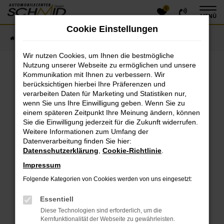
0
Zum
MENÜ
Hauptinhalt
Cookie Einstellungen
springen
Startseite
Fahrzeugangebote
Fahrzeugsuche
Wir nutzen Cookies, um Ihnen die bestmögliche
Nutzung unserer Webseite zu ermöglichen und unsere
Kommunikation mit Ihnen zu verbessern. Wir
Fehler: Network Error
berücksichtigen hierbei Ihre Präferenzen und
verarbeiten Daten für Marketing und Statistiken nur,
Beim Laden ist ein Fehler aufgetreten.
wenn Sie uns Ihre Einwilligung geben. Wenn Sie zu
einem späteren Zeitpunkt Ihre Meinung ändern, können
Hier sind ein paar Tipps, die dir helfen können:
Sie die Einwilligung jederzeit für die Zukunft widerrufen.
Überprüfe deine Firewall und deine
Weitere Informationen zum Umfang der
Datenverarbeitung finden Sie hier:
Internetverbindung.
Datenschutzerklärung
,
Cookie-Richtlinie
.
Laden andere Webseiten, zum Beispiel deine
Suchmaschine?
Impressum
Prüfe deine Browsererweiterungen.
Folgende Kategorien von Cookies werden von uns eingesetzt:
Manche Erweiterungen, wie Werbeblocker, können
das Laden bestimmter Seiten verhindern.
Essentiell
Funktioniert die Seite in einem anderen Browser
Diese Technologien sind erforderlich, um die
oder in einem privaten Fenster?
Kernfunktionalität der Webseite zu gewährleisten.