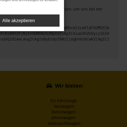
rfolgen und um Anzeigen zu schalten,
. Du kannst uns diesen Text schicken, um uns bei der
Alle akzeptieren
cHM6Ly9hcGkueC5ha3MtcHJvZC5hdWRhcmlzLm5ldC92MS9jb
jRlNjRmY2FiNjA1ODNhNzk2NyIsCiAgICAiaGVhZGVycyI6IH
VvdXQiOiAwLAogICAgInByb2dyZXNzIjogbnVsbCwKICAgICJ
Wir bieten:
EU-Fahrzeuge
Neuwagen
Dienstwagen
Jahreswagen
Gebrauchtwagen