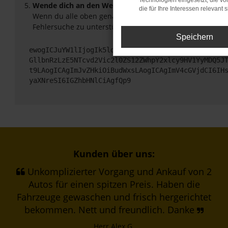
Technologien eingesetzt, die v
Wende dich an den Webseitenbetreiber.
die für Ihre Interessen relevant s
Wenn du alle oben genannten Schritte versucht hast, ko
Fehlersuche zu unterstützen:
Speichern
ewogICJuYW1lIjogIk5ldHdvcmtFcnJvciIsCiAgImNvbmZp
GllbnRzLzE5NTcvd2Vic2l0ZS12ZWhpY2xlcy9HV1YyMDQ5J
t9LAogICAgImJvZHkiOiBudWxsLAogICAgImV4cGVjdCI6IH
yaXNreSI6IGZhbHNlCiAgfQp9
Kunden über uns:
Unkomplizierter Vorgang und Ankauf von 2
Autos für einen spitzen Preis. Haben die
Fahrzeuge gewaschen und frisch hergerichtet
bekommen. Nett und freundlich. Danke
Herr Alex G.