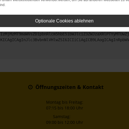
on dritten Werbetreibenden verwendet werden, um Sie auf anderen Webseiten zu ve
ind.
ntaktiere uns bitte. Wir werden versuchen, das Problem zu beheben
Optionale Cookies ablehnen
ZyI6IHsKICAgICJtZXRob2QiOiAiR0VUIiwKICAgICJ1cmwiOiAiaHR0
TIzMjMzMT9maWVsZD1pbnRlcm5hbE51bWJlciZ3ZWJzaXRlPTYyMTUwZ
sKICAgICAgInJlc3BvbnNlVHlwZSI6ICIiCiAgICB9LAogICAgInRpbW
Öffnungszeiten & Kontakt
Montag bis Freitag:
07:15 bis 18:00 Uhr
Samstag:
09:00 bis 12:00 Uhr