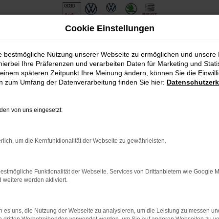
Cookie Einstellungen
ie bestmögliche Nutzung unserer Webseite zu ermöglichen und unsere
hierbei Ihre Präferenzen und verarbeiten Daten für Marketing und Stati
einem späteren Zeitpunkt Ihre Meinung ändern, können Sie die Einwillig
en zum Umfang der Datenverarbeitung finden Sie hier:
Datenschutzerk
en von uns eingesetzt:
.
ine?
rlich, um die Kernfunktionalität der Webseite zu gewährleisten.
en bestimmter Seiten verhindern. Funktioniert die Seite in eine
estmögliche Funktionalität der Webseite. Services von Drittanbietern wie Google 
eitere werden aktiviert.
u beheben.
em auf dem neuesten Stand sind.
o, sondern kann auch dazu führen, dass bestimmte Funktionen nicht
 es uns, die Nutzung der Webseite zu analysieren, um die Leistung zu messen u