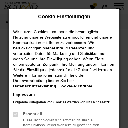
0
Zum
MENÜ
Hauptinhalt
Cookie Einstellungen
springen
Startseite
Fahrzeugangebote
Fahrzeugsuche
Wir nutzen Cookies, um Ihnen die bestmögliche
Nutzung unserer Webseite zu ermöglichen und unsere
Kommunikation mit Ihnen zu verbessern. Wir
Fehler: Network Error
berücksichtigen hierbei Ihre Präferenzen und
verarbeiten Daten für Marketing und Statistiken nur,
Beim Laden ist ein Fehler aufgetreten.
wenn Sie uns Ihre Einwilligung geben. Wenn Sie zu
einem späteren Zeitpunkt Ihre Meinung ändern, können
Hier sind ein paar Tipps, die dir helfen können:
Sie die Einwilligung jederzeit für die Zukunft widerrufen.
Überprüfe deine Firewall und deine
Weitere Informationen zum Umfang der
Datenverarbeitung finden Sie hier:
Internetverbindung.
Datenschutzerklärung
,
Cookie-Richtlinie
.
Laden andere Webseiten, zum Beispiel deine
Suchmaschine?
Impressum
Prüfe deine Browsererweiterungen.
Folgende Kategorien von Cookies werden von uns eingesetzt:
Manche Erweiterungen, wie Werbeblocker, können
das Laden bestimmter Seiten verhindern.
Essentiell
Funktioniert die Seite in einem anderen Browser
Diese Technologien sind erforderlich, um die
oder in einem privaten Fenster?
Kernfunktionalität der Webseite zu gewährleisten.