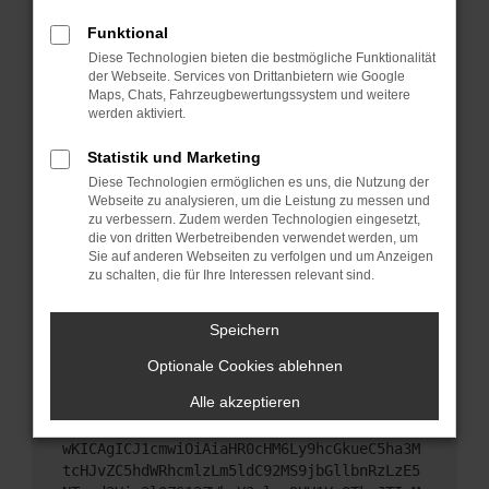
Starte dein Gerät neu.
Funktional
Das kann manchmal helfen, vorübergehende
Diese Technologien bieten die bestmögliche Funktionalität
Probleme zu beheben.
der Webseite. Services von Drittanbietern wie Google
Stelle sicher, dass dein Browser und dein
Maps, Chats, Fahrzeugbewertungssystem und weitere
werden aktiviert.
Betriebssystem auf dem neuesten Stand sind.
Veraltete Software birgt nicht nur ein
Statistik und Marketing
Sicherheitsrisiko, sondern kann auch dazu führen,
Diese Technologien ermöglichen es uns, die Nutzung der
dass bestimmte Funktionen nicht mehr
Webseite zu analysieren, um die Leistung zu messen und
unterstützt werden.
zu verbessern. Zudem werden Technologien eingesetzt,
Wende dich an den Webseitenbetreiber.
die von dritten Werbetreibenden verwendet werden, um
Sie auf anderen Webseiten zu verfolgen und um Anzeigen
Wenn du alle oben genannten Schritte versucht
zu schalten, die für Ihre Interessen relevant sind.
hast, kontaktiere uns bitte. Wir werden versuchen,
das Problem zu beheben. Du kannst uns diesen
Speichern
Text schicken, um uns bei der Fehlersuche zu
unterstützen:
Optionale Cookies ablehnen
Alle akzeptieren
ewogICJuYW1lIjogIk5ldHdvcmtFcnJvciIsCiAgI
mNvbmZpZyI6IHsKICAgICJtZXRob2QiOiAiR0VUIi
wKICAgICJ1cmwiOiAiaHR0cHM6Ly9hcGkueC5ha3M
tcHJvZC5hdWRhcmlzLm5ldC92MS9jbGllbnRzLzE5