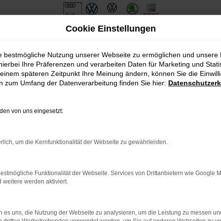
Cookie Einstellungen
ie bestmögliche Nutzung unserer Webseite zu ermöglichen und unsere
hierbei Ihre Präferenzen und verarbeiten Daten für Marketing und Stati
einem späteren Zeitpunkt Ihre Meinung ändern, können Sie die Einwillig
en zum Umfang der Datenverarbeitung finden Sie hier:
Datenschutzerk
en von uns eingesetzt:
.
ine?
rlich, um die Kernfunktionalität der Webseite zu gewährleisten.
en bestimmter Seiten verhindern. Funktioniert die Seite in eine
estmögliche Funktionalität der Webseite. Services von Drittanbietern wie Google 
eitere werden aktiviert.
u beheben.
em auf dem neuesten Stand sind.
o, sondern kann auch dazu führen, dass bestimmte Funktionen nicht
 es uns, die Nutzung der Webseite zu analysieren, um die Leistung zu messen u