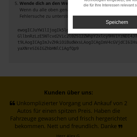
Technologien eingesetzt, die v
Wende dich an den Webseitenbetreiber.
die für Ihre Interessen relevant s
Wenn du alle oben genannten Schritte versucht hast, ko
Fehlersuche zu unterstützen:
Speichern
ewogICJuYW1lIjogIk5ldHdvcmtFcnJvciIsCiAgImNvbmZp
GllbnRzLzE5NTcvd2Vic2l0ZS12ZWhpY2xlcy9HV1YzNDI4J
t9LAogICAgImJvZHkiOiBudWxsLAogICAgImV4cGVjdCI6IH
yaXNreSI6IGZhbHNlCiAgfQp9
Kunden über uns:
Unkomplizierter Vorgang und Ankauf von 2
Autos für einen spitzen Preis. Haben die
Fahrzeuge gewaschen und frisch hergerichtet
bekommen. Nett und freundlich. Danke
Herr Alex G.