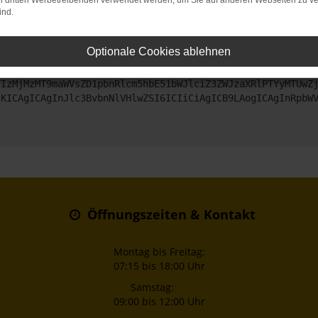
on dritten Werbetreibenden verwendet werden, um Sie auf anderen Webseiten zu ve
ind.
ntaktiere uns bitte. Wir werden versuchen, das Problem zu beheben
Optionale Cookies ablehnen
ZyI6IHsKICAgICJtZXRob2QiOiAiR0VUIiwKICAgICJ1cmwiOiAiaHR0
TIzMjMzMT9maWVsZD1pbnRlcm5hbE51bWJlciZ3ZWJzaXRlPTYyMTUwZ
sKICAgICAgInJlc3BvbnNlVHlwZSI6ICIiCiAgICB9LAogICAgInRpbW
Öffnungszeiten & Kontakt
Montag bis Freitag:
07:15 bis 18:00 Uhr
Samstag:
09:00 bis 12:00 Uhr