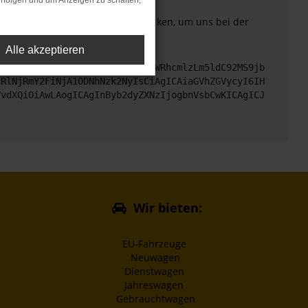
rfolgen und um Anzeigen zu schalten,
. Du kannst uns diesen Text schicken, um uns bei der
Alle akzeptieren
cHM6Ly9hcGkueC5ha3MtcHJvZC5hdWRhcmlzLm5ldC92MS9jb
jRlNjRmY2FiNjA1ODNhNzk2NyIsCiAgICAiaGVhZGVycyI6IH
VvdXQiOiAwLAogICAgInByb2dyZXNzIjogbnVsbCwKICAgICJ
Wir bieten:
EU-Fahrzeuge
Neuwagen
Dienstwagen
Jahreswagen
Gebrauchtwagen