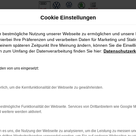
Cookie Einstellungen
ie bestmögliche Nutzung unserer Webseite zu ermöglichen und unsere
hierbei Ihre Präferenzen und verarbeiten Daten für Marketing und Stati
einem späteren Zeitpunkt Ihre Meinung ändern, können Sie die Einwillig
en zum Umfang der Datenverarbeitung finden Sie hier:
Datenschutzerk
en von uns eingesetzt:
.
ine?
rlich, um die Kernfunktionalität der Webseite zu gewährleisten.
en bestimmter Seiten verhindern. Funktioniert die Seite in eine
estmögliche Funktionalität der Webseite. Services von Drittanbietern wie Google 
eitere werden aktiviert.
u beheben.
em auf dem neuesten Stand sind.
o, sondern kann auch dazu führen, dass bestimmte Funktionen nicht
 es uns, die Nutzung der Webseite zu analysieren, um die Leistung zu messen u