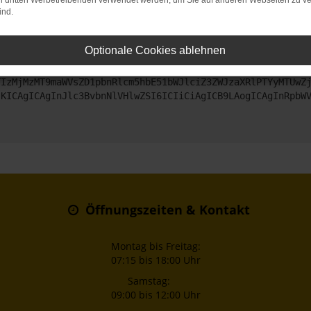
on dritten Werbetreibenden verwendet werden, um Sie auf anderen Webseiten zu ve
ind.
ntaktiere uns bitte. Wir werden versuchen, das Problem zu beheben
Optionale Cookies ablehnen
ZyI6IHsKICAgICJtZXRob2QiOiAiR0VUIiwKICAgICJ1cmwiOiAiaHR0
TIzMjMzMT9maWVsZD1pbnRlcm5hbE51bWJlciZ3ZWJzaXRlPTYyMTUwZ
sKICAgICAgInJlc3BvbnNlVHlwZSI6ICIiCiAgICB9LAogICAgInRpbW
Öffnungszeiten & Kontakt
Montag bis Freitag:
07:15 bis 18:00 Uhr
Samstag:
09:00 bis 12:00 Uhr