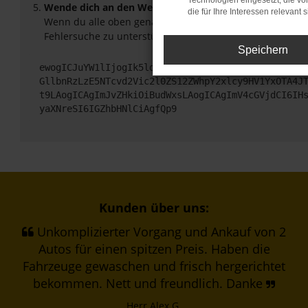
Technologien eingesetzt, die v
Wende dich an den Webseitenbetreiber.
die für Ihre Interessen relevant s
Wenn du alle oben genannten Schritte versucht hast, ko
Fehlersuche zu unterstützen:
Speichern
ewogICJuYW1lIjogIk5ldHdvcmtFcnJvciIsCiAgImNvbmZp
GllbnRzLzE5NTcvd2Vic2l0ZS12ZWhpY2xlcy9HV1YxOTA4J
t9LAogICAgImJvZHkiOiBudWxsLAogICAgImV4cGVjdCI6IH
yaXNreSI6IGZhbHNlCiAgfQp9
Kunden über uns:
Unkomplizierter Vorgang und Ankauf von 2
Autos für einen spitzen Preis. Haben die
Fahrzeuge gewaschen und frisch hergerichtet
bekommen. Nett und freundlich. Danke
Herr Alex G.