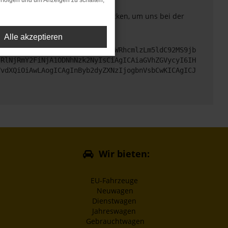
rfolgen und um Anzeigen zu schalten,
. Du kannst uns diesen Text schicken, um uns bei der
Alle akzeptieren
cHM6Ly9hcGkueC5ha3MtcHJvZC5hdWRhcmlzLm5ldC92MS9jb
jRlNjRmY2FiNjA1ODNhNzk2NyIsCiAgICAiaGVhZGVycyI6IH
VvdXQiOiAwLAogICAgInByb2dyZXNzIjogbnVsbCwKICAgICJ
Wir bieten:
EU-Fahrzeuge
Neuwagen
Dienstwagen
Jahreswagen
Gebrauchtwagen