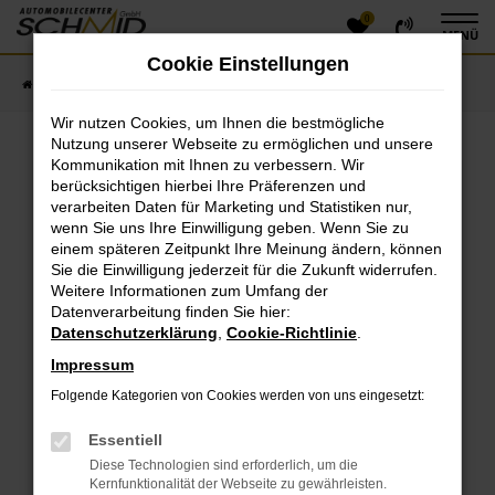
0
Zum
MENÜ
Hauptinhalt
Cookie Einstellungen
springen
Startseite
Fahrzeugangebote
Fahrzeugsuche
Wir nutzen Cookies, um Ihnen die bestmögliche
Nutzung unserer Webseite zu ermöglichen und unsere
Kommunikation mit Ihnen zu verbessern. Wir
Fehler: Network Error
berücksichtigen hierbei Ihre Präferenzen und
verarbeiten Daten für Marketing und Statistiken nur,
Beim Laden ist ein Fehler aufgetreten.
wenn Sie uns Ihre Einwilligung geben. Wenn Sie zu
einem späteren Zeitpunkt Ihre Meinung ändern, können
Hier sind ein paar Tipps, die dir helfen können:
Sie die Einwilligung jederzeit für die Zukunft widerrufen.
Überprüfe deine Firewall und deine
Weitere Informationen zum Umfang der
Datenverarbeitung finden Sie hier:
Internetverbindung.
Datenschutzerklärung
,
Cookie-Richtlinie
.
Laden andere Webseiten, zum Beispiel deine
Suchmaschine?
Impressum
Prüfe deine Browsererweiterungen.
Folgende Kategorien von Cookies werden von uns eingesetzt:
Manche Erweiterungen, wie Werbeblocker, können
das Laden bestimmter Seiten verhindern.
Essentiell
Funktioniert die Seite in einem anderen Browser
Diese Technologien sind erforderlich, um die
oder in einem privaten Fenster?
Kernfunktionalität der Webseite zu gewährleisten.