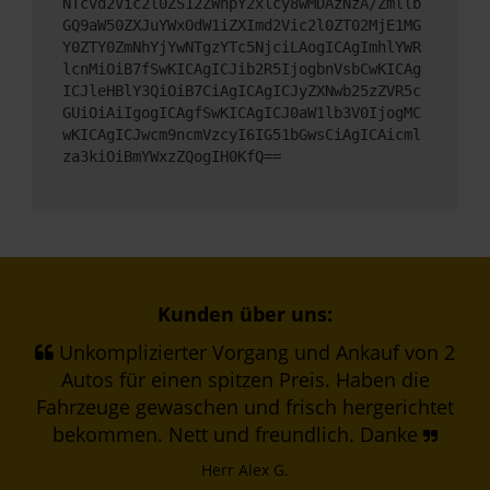
NTcvd2Vic2l0ZS12ZWhpY2xlcy8wMDAzNzA/Zmllb
GQ9aW50ZXJuYWxOdW1iZXImd2Vic2l0ZT02MjE1MG
Y0ZTY0ZmNhYjYwNTgzYTc5NjciLAogICAgImhlYWR
lcnMiOiB7fSwKICAgICJib2R5IjogbnVsbCwKICAg
ICJleHBlY3QiOiB7CiAgICAgICJyZXNwb25zZVR5c
GUiOiAiIgogICAgfSwKICAgICJ0aW1lb3V0IjogMC
wKICAgICJwcm9ncmVzcyI6IG51bGwsCiAgICAicml
za3kiOiBmYWxzZQogIH0KfQ==
Kunden über uns:
Unkomplizierter Vorgang und Ankauf von 2
Autos für einen spitzen Preis. Haben die
Fahrzeuge gewaschen und frisch hergerichtet
bekommen. Nett und freundlich. Danke
Herr Alex G.