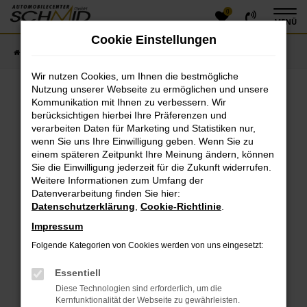
0
Zum
MENÜ
Hauptinhalt
Cookie Einstellungen
springen
Startseite
Fahrzeugangebote
Fahrzeugsuche
Wir nutzen Cookies, um Ihnen die bestmögliche
Nutzung unserer Webseite zu ermöglichen und unsere
Kommunikation mit Ihnen zu verbessern. Wir
Fehler: Network Error
berücksichtigen hierbei Ihre Präferenzen und
verarbeiten Daten für Marketing und Statistiken nur,
Beim Laden ist ein Fehler aufgetreten.
wenn Sie uns Ihre Einwilligung geben. Wenn Sie zu
einem späteren Zeitpunkt Ihre Meinung ändern, können
Hier sind ein paar Tipps, die dir helfen können:
Sie die Einwilligung jederzeit für die Zukunft widerrufen.
Überprüfe deine Firewall und deine
Weitere Informationen zum Umfang der
Datenverarbeitung finden Sie hier:
Internetverbindung.
Datenschutzerklärung
,
Cookie-Richtlinie
.
Laden andere Webseiten, zum Beispiel deine
Suchmaschine?
Impressum
Prüfe deine Browsererweiterungen.
Folgende Kategorien von Cookies werden von uns eingesetzt:
Manche Erweiterungen, wie Werbeblocker, können
das Laden bestimmter Seiten verhindern.
Essentiell
Funktioniert die Seite in einem anderen Browser
Diese Technologien sind erforderlich, um die
oder in einem privaten Fenster?
Kernfunktionalität der Webseite zu gewährleisten.