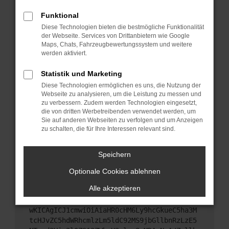
Starte dein Gerät neu.
Funktional
Das kann manchmal helfen, vorübergehende
Diese Technologien bieten die bestmögliche Funktionalität
Probleme zu beheben.
der Webseite. Services von Drittanbietern wie Google
Stelle sicher, dass dein Browser und dein
Maps, Chats, Fahrzeugbewertungssystem und weitere
werden aktiviert.
Betriebssystem auf dem neuesten Stand sind.
Veraltete Software birgt nicht nur ein
Statistik und Marketing
Sicherheitsrisiko, sondern kann auch dazu führen,
Diese Technologien ermöglichen es uns, die Nutzung der
dass bestimmte Funktionen nicht mehr
Webseite zu analysieren, um die Leistung zu messen und
unterstützt werden.
zu verbessern. Zudem werden Technologien eingesetzt,
Wende dich an den Webseitenbetreiber.
die von dritten Werbetreibenden verwendet werden, um
Sie auf anderen Webseiten zu verfolgen und um Anzeigen
Wenn du alle oben genannten Schritte versucht
zu schalten, die für Ihre Interessen relevant sind.
hast, kontaktiere uns bitte. Wir werden versuchen,
das Problem zu beheben. Du kannst uns diesen
Speichern
Text schicken, um uns bei der Fehlersuche zu
unterstützen:
Optionale Cookies ablehnen
Alle akzeptieren
ewogICJuYW1lIjogIk5ldHdvcmtFcnJvciIsCiAgI
mNvbmZpZyI6IHsKICAgICJtZXRob2QiOiAiR0VUIi
wKICAgICJ1cmwiOiAiaHR0cHM6Ly9hcGkueC5ha3M
tcHJvZC5hdWRhcmlzLm5ldC92MS9jbGllbnRzLzE5