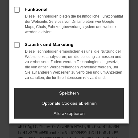
Starte dein Gerät neu.
Funktional
Das kann manchmal helfen, vorübergehende
Diese Technologien bieten die bestmögliche Funktionalität
Probleme zu beheben.
der Webseite. Services von Drittanbietern wie Google
Stelle sicher, dass dein Browser und dein
Maps, Chats, Fahrzeugbewertungssystem und weitere
werden aktiviert.
Betriebssystem auf dem neuesten Stand sind.
Veraltete Software birgt nicht nur ein
Statistik und Marketing
Sicherheitsrisiko, sondern kann auch dazu führen,
Diese Technologien ermöglichen es uns, die Nutzung der
dass bestimmte Funktionen nicht mehr
Webseite zu analysieren, um die Leistung zu messen und
unterstützt werden.
zu verbessern. Zudem werden Technologien eingesetzt,
Wende dich an den Webseitenbetreiber.
die von dritten Werbetreibenden verwendet werden, um
Sie auf anderen Webseiten zu verfolgen und um Anzeigen
Wenn du alle oben genannten Schritte versucht
zu schalten, die für Ihre Interessen relevant sind.
hast, kontaktiere uns bitte. Wir werden versuchen,
das Problem zu beheben. Du kannst uns diesen
Speichern
Text schicken, um uns bei der Fehlersuche zu
unterstützen:
Optionale Cookies ablehnen
Alle akzeptieren
ewogICJuYW1lIjogIk5ldHdvcmtFcnJvciIsCiAgI
mNvbmZpZyI6IHsKICAgICJtZXRob2QiOiAiR0VUIi
wKICAgICJ1cmwiOiAiaHR0cHM6Ly9hcGkueC5ha3M
tcHJvZC5hdWRhcmlzLm5ldC92MS9jbGllbnRzLzE5