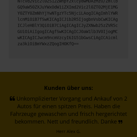
NTcvd2Vic2l0ZS12ZWhpY2xlcy8wMDAzMzU/Zmllb
GQ9aW50ZXJuYWxOdW1iZXImd2Vic2l0ZT02MjE1MG
Y0ZTY0ZmNhYjYwNTgzYTc5NjciLAogICAgImhlYWR
lcnMiOiB7fSwKICAgICJib2R5IjogbnVsbCwKICAg
ICJleHBlY3QiOiB7CiAgICAgICJyZXNwb25zZVR5c
GUiOiAiIgogICAgfSwKICAgICJ0aW1lb3V0IjogMC
wKICAgICJwcm9ncmVzcyI6IG51bGwsCiAgICAicml
za3kiOiBmYWxzZQogIH0KfQ==
Kunden über uns:
Unkomplizierter Vorgang und Ankauf von 2
Autos für einen spitzen Preis. Haben die
Fahrzeuge gewaschen und frisch hergerichtet
bekommen. Nett und freundlich. Danke
Herr Alex G.