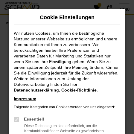
0
Zum
MENÜ
Hauptinhalt
Cookie Einstellungen
springen
Startseite
Fahrzeugangebote
Fahrzeugsuche
Wir nutzen Cookies, um Ihnen die bestmögliche
Nutzung unserer Webseite zu ermöglichen und unsere
Kommunikation mit Ihnen zu verbessern. Wir
Fehler: Network Error
berücksichtigen hierbei Ihre Präferenzen und
verarbeiten Daten für Marketing und Statistiken nur,
Beim Laden ist ein Fehler aufgetreten.
wenn Sie uns Ihre Einwilligung geben. Wenn Sie zu
einem späteren Zeitpunkt Ihre Meinung ändern, können
Hier sind ein paar Tipps, die dir helfen können:
Sie die Einwilligung jederzeit für die Zukunft widerrufen.
Überprüfe deine Firewall und deine
Weitere Informationen zum Umfang der
Datenverarbeitung finden Sie hier:
Internetverbindung.
Datenschutzerklärung
,
Cookie-Richtlinie
.
Laden andere Webseiten, zum Beispiel deine
Suchmaschine?
Impressum
Prüfe deine Browsererweiterungen.
Folgende Kategorien von Cookies werden von uns eingesetzt:
Manche Erweiterungen, wie Werbeblocker, können
das Laden bestimmter Seiten verhindern.
Essentiell
Funktioniert die Seite in einem anderen Browser
Diese Technologien sind erforderlich, um die
oder in einem privaten Fenster?
Kernfunktionalität der Webseite zu gewährleisten.