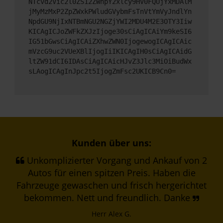
NTcvd2Vic2l0ZS12ZWhpY2xlcy9HV0FQUjYxMDAlM
jMyMzMxP2ZpZWxkPWludGVybmFsTnVtYmVyJndlYn
NpdGU9NjIxNTBmNGU2NGZjYWI2MDU4M2E3OTY3Iiw
KICAgICJoZWFkZXJzIjoge30sCiAgICAiYm9keSI6
IG51bGwsCiAgICAiZXhwZWN0IjogewogICAgICAic
mVzcG9uc2VUeXBlIjogIiIKICAgIH0sCiAgICAidG
ltZW91dCI6IDAsCiAgICAicHJvZ3Jlc3MiOiBudWx
sLAogICAgInJpc2t5IjogZmFsc2UKICB9Cn0=
Kunden über uns:
Unkomplizierter Vorgang und Ankauf von 2
Autos für einen spitzen Preis. Haben die
Fahrzeuge gewaschen und frisch hergerichtet
bekommen. Nett und freundlich. Danke
Herr Alex G.