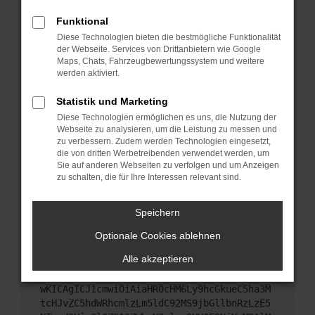
Starte dein Gerät neu.
Funktional
Das kann manchmal helfen, vorübergehende
Diese Technologien bieten die bestmögliche Funktionalität
Probleme zu beheben.
der Webseite. Services von Drittanbietern wie Google
Stelle sicher, dass dein Browser und dein
Maps, Chats, Fahrzeugbewertungssystem und weitere
werden aktiviert.
Betriebssystem auf dem neuesten Stand sind.
Veraltete Software birgt nicht nur ein
Statistik und Marketing
Sicherheitsrisiko, sondern kann auch dazu führen,
Diese Technologien ermöglichen es uns, die Nutzung der
dass bestimmte Funktionen nicht mehr
Webseite zu analysieren, um die Leistung zu messen und
unterstützt werden.
zu verbessern. Zudem werden Technologien eingesetzt,
Wende dich an den Webseitenbetreiber.
die von dritten Werbetreibenden verwendet werden, um
Sie auf anderen Webseiten zu verfolgen und um Anzeigen
Wenn du alle oben genannten Schritte versucht
zu schalten, die für Ihre Interessen relevant sind.
hast, kontaktiere uns bitte. Wir werden versuchen,
das Problem zu beheben. Du kannst uns diesen
Speichern
Text schicken, um uns bei der Fehlersuche zu
unterstützen:
Optionale Cookies ablehnen
Alle akzeptieren
ewogICJuYW1lIjogIk5ldHdvcmtFcnJvciIsCiAgI
mNvbmZpZyI6IHsKICAgICJtZXRob2QiOiAiR0VUIi
wKICAgICJ1cmwiOiAiaHR0cHM6Ly9hcGkueC5ha3M
tcHJvZC5hdWRhcmlzLm5ldC92MS9jbGllbnRzLzE5