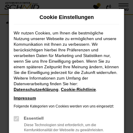
0
Zum
MENÜ
Hauptinhalt
Cookie Einstellungen
springen
Startseite
Fahrzeugangebote
Fahrzeugsuche
Wir nutzen Cookies, um Ihnen die bestmögliche
Nutzung unserer Webseite zu ermöglichen und unsere
Kommunikation mit Ihnen zu verbessern. Wir
Fehler: Network Error
berücksichtigen hierbei Ihre Präferenzen und
verarbeiten Daten für Marketing und Statistiken nur,
Beim Laden ist ein Fehler aufgetreten.
wenn Sie uns Ihre Einwilligung geben. Wenn Sie zu
einem späteren Zeitpunkt Ihre Meinung ändern, können
Hier sind ein paar Tipps, die dir helfen können:
Sie die Einwilligung jederzeit für die Zukunft widerrufen.
Überprüfe deine Firewall und deine
Weitere Informationen zum Umfang der
Datenverarbeitung finden Sie hier:
Internetverbindung.
Datenschutzerklärung
,
Cookie-Richtlinie
.
Laden andere Webseiten, zum Beispiel deine
Suchmaschine?
Impressum
Prüfe deine Browsererweiterungen.
Folgende Kategorien von Cookies werden von uns eingesetzt:
Manche Erweiterungen, wie Werbeblocker, können
das Laden bestimmter Seiten verhindern.
Essentiell
Funktioniert die Seite in einem anderen Browser
Diese Technologien sind erforderlich, um die
oder in einem privaten Fenster?
Kernfunktionalität der Webseite zu gewährleisten.