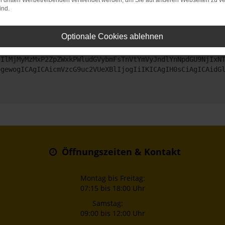
on dritten Werbetreibenden verwendet werden, um Sie auf anderen Webseiten zu ve
ind.
ntaktiere uns bitte. Wir werden versuchen, das Problem zu beheben
Optionale Cookies ablehnen
ZyI6IHsKICAgICJtZXRob2QiOiAiR0VUIiwKICAgICJ1cmwiOiAiaHR0
jIlMjMyMzMxP2ZpZWxkPWludGVybmFsTnVtYmVyJndlYnNpdGU9NjIxN
ogewogICAgICAicmVzcG9uc2VUeXBlIjogIiIKICAgIH0sCiAgICAidG
Öffnungszeiten & Kontakt
Montag bis Freitag:
07:15 bis 18:00 Uhr
Samstag:
09:00 bis 12:00 Uhr