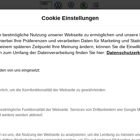
Cookie Einstellungen
ie bestmögliche Nutzung unserer Webseite zu ermöglichen und unsere
hierbei Ihre Präferenzen und verarbeiten Daten für Marketing und Stati
einem späteren Zeitpunkt Ihre Meinung ändern, können Sie die Einwillig
en zum Umfang der Datenverarbeitung finden Sie hier:
Datenschutzerk
en von uns eingesetzt:
.
ine?
rlich, um die Kernfunktionalität der Webseite zu gewährleisten.
en bestimmter Seiten verhindern. Funktioniert die Seite in eine
estmögliche Funktionalität der Webseite. Services von Drittanbietern wie Google 
eitere werden aktiviert.
u beheben.
em auf dem neuesten Stand sind.
o, sondern kann auch dazu führen, dass bestimmte Funktionen nicht
 es uns, die Nutzung der Webseite zu analysieren, um die Leistung zu messen u