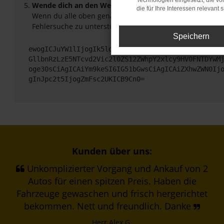
Technologien eingesetzt, die v
Wende dich an den Webseitenbetreiber.
die für Ihre Interessen relevant s
Wenn du alle oben genannten Schritte versucht hast, ko
Fehlersuche zu unterstützen:
Speichern
ewogICJuYW1lIjogIk5ldHdvcmtFcnJvciIsCiAgImNvbmZp
GllbnRzLzE5NTcvd2Vic2l0ZS12ZWhpY2xlcy9HV0FNTDYwM
oge30sCiAgICAiYm9keSI6IG51bGwsCiAgICAiZXhwZWN0Ij
gInJpc2t5IjogZmFsc2UKICB9Cn0=
Kunden über uns:
Unkomplizierter Vorgang und Ankauf von 2
Autos für einen spitzen Preis. Haben die
Fahrzeuge gewaschen und frisch hergerichtet
bekommen. Nett und freundlich. Danke
Herr Alex G.