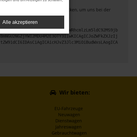
rfolgen und um Anzeigen zu schalten,
. Du kannst uns diesen Text schicken, um uns bei der
Alle akzeptieren
cHM6Ly9hcGkueC5ha3MtcHJvZC5hdWRhcmlzLm5ldC92MS9jb
TBmNGU2NGZjYWI2MDU4M2E3OTY3IiwKICAgICJoZWFkZXJzIj
ltZW91dCI6IDAsCiAgICAicHJvZ3Jlc3MiOiBudWxsLAogICA
Wir bieten:
EU-Fahrzeuge
Neuwagen
Dienstwagen
Jahreswagen
Gebrauchtwagen