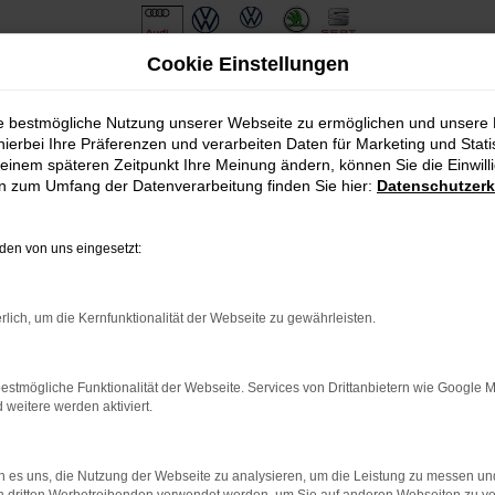
Cookie Einstellungen
ie bestmögliche Nutzung unserer Webseite zu ermöglichen und unsere
hierbei Ihre Präferenzen und verarbeiten Daten für Marketing und Stati
einem späteren Zeitpunkt Ihre Meinung ändern, können Sie die Einwillig
en zum Umfang der Datenverarbeitung finden Sie hier:
Datenschutzerk
en von uns eingesetzt:
.
ine?
rlich, um die Kernfunktionalität der Webseite zu gewährleisten.
en bestimmter Seiten verhindern. Funktioniert die Seite in eine
estmögliche Funktionalität der Webseite. Services von Drittanbietern wie Google 
eitere werden aktiviert.
u beheben.
em auf dem neuesten Stand sind.
o, sondern kann auch dazu führen, dass bestimmte Funktionen nicht
 es uns, die Nutzung der Webseite zu analysieren, um die Leistung zu messen u