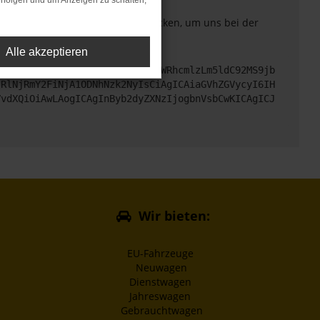
rfolgen und um Anzeigen zu schalten,
. Du kannst uns diesen Text schicken, um uns bei der
Alle akzeptieren
cHM6Ly9hcGkueC5ha3MtcHJvZC5hdWRhcmlzLm5ldC92MS9jb
jRlNjRmY2FiNjA1ODNhNzk2NyIsCiAgICAiaGVhZGVycyI6IH
VvdXQiOiAwLAogICAgInByb2dyZXNzIjogbnVsbCwKICAgICJ
Wir bieten:
EU-Fahrzeuge
Neuwagen
Dienstwagen
Jahreswagen
Gebrauchtwagen