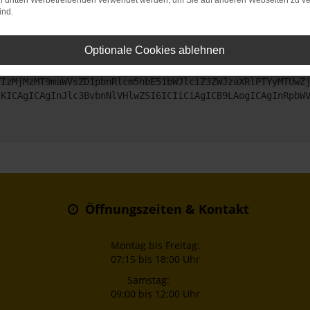
on dritten Werbetreibenden verwendet werden, um Sie auf anderen Webseiten zu ve
ind.
ntaktiere uns bitte. Wir werden versuchen, das Problem zu beheben
Optionale Cookies ablehnen
ZyI6IHsKICAgICJtZXRob2QiOiAiR0VUIiwKICAgICJ1cmwiOiAiaHR0
TIzMjMzMT9maWVsZD1pbnRlcm5hbE51bWJlciZ3ZWJzaXRlPTYyMTUwZ
sKICAgICAgInJlc3BvbnNlVHlwZSI6ICIiCiAgICB9LAogICAgInRpbW
Öffnungszeiten & Kontakt
Montag bis Freitag:
07:15 bis 18:00 Uhr
Samstag:
09:00 bis 12:00 Uhr