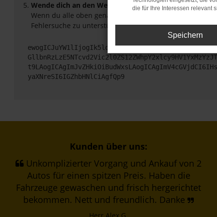
Technologien eingesetzt, die v
Wende dich an den Webseitenbetreiber.
die für Ihre Interessen relevant s
Wenn du alle oben genannten Schritte versucht hast, ko
Fehlersuche zu unterstützen:
Speichern
ewogICJuYW1lIjogIk5ldHdvcmtFcnJvciIsCiAgImNvbmZp
GllbnRzLzE5NTcvd2Vic2l0ZS12ZWhpY2xlcy9HV1YxMzYzJ
t9LAogICAgImJvZHkiOiBudWxsLAogICAgImV4cGVjdCI6IH
yaXNreSI6IGZhbHNlCiAgfQp9
Kunden über uns:
Unkomplizierter Vorgang und Ankauf von 2
Autos für einen spitzen Preis. Haben die
Fahrzeuge gewaschen und frisch hergerichtet
bekommen. Nett und freundlich. Danke
Herr Alex G.