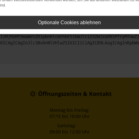
on dritten Werbetreibenden verwendet werden, um Sie auf anderen Webseiten zu ve
ind.
ntaktiere uns bitte. Wir werden versuchen, das Problem zu beheben
Optionale Cookies ablehnen
ZyI6IHsKICAgICJtZXRob2QiOiAiR0VUIiwKICAgICJ1cmwiOiAiaHR0
TIzMjMzMT9maWVsZD1pbnRlcm5hbE51bWJlciZ3ZWJzaXRlPTYyMTUwZ
sKICAgICAgInJlc3BvbnNlVHlwZSI6ICIiCiAgICB9LAogICAgInRpbW
Öffnungszeiten & Kontakt
Montag bis Freitag:
07:15 bis 18:00 Uhr
Samstag:
09:00 bis 12:00 Uhr