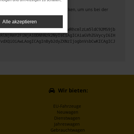
rfolgen und um Anzeigen zu schalten,
. Du kannst uns diesen Text schicken, um uns bei der
Alle akzeptieren
cHM6Ly9hcGkueC5ha3MtcHJvZC5hdWRhcmlzLm5ldC92MS9jb
jRlNjRmY2FiNjA1ODNhNzk2NyIsCiAgICAiaGVhZGVycyI6IH
VvdXQiOiAwLAogICAgInByb2dyZXNzIjogbnVsbCwKICAgICJ
Wir bieten:
EU-Fahrzeuge
Neuwagen
Dienstwagen
Jahreswagen
Gebrauchtwagen