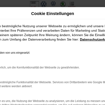
Cookie Einstellungen
ie bestmögliche Nutzung unserer Webseite zu ermöglichen und unsere
hierbei Ihre Präferenzen und verarbeiten Daten für Marketing und Stati
einem späteren Zeitpunkt Ihre Meinung ändern, können Sie die Einwillig
en zum Umfang der Datenverarbeitung finden Sie hier:
Datenschutzerk
en von uns eingesetzt:
.
ine?
rlich, um die Kernfunktionalität der Webseite zu gewährleisten.
en bestimmter Seiten verhindern. Funktioniert die Seite in eine
estmögliche Funktionalität der Webseite. Services von Drittanbietern wie Google 
eitere werden aktiviert.
u beheben.
em auf dem neuesten Stand sind.
o, sondern kann auch dazu führen, dass bestimmte Funktionen nicht
 es uns, die Nutzung der Webseite zu analysieren, um die Leistung zu messen u