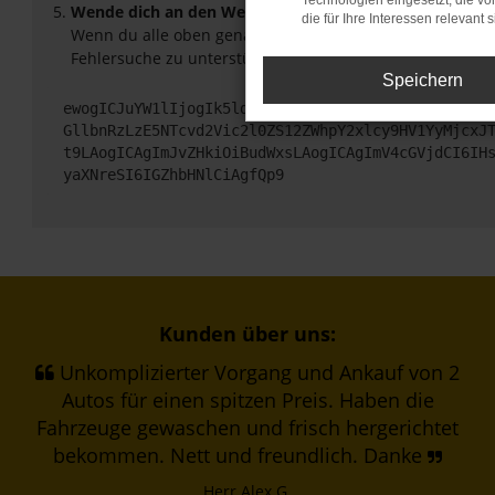
Technologien eingesetzt, die v
Wende dich an den Webseitenbetreiber.
die für Ihre Interessen relevant s
Wenn du alle oben genannten Schritte versucht hast, ko
Fehlersuche zu unterstützen:
Speichern
ewogICJuYW1lIjogIk5ldHdvcmtFcnJvciIsCiAgImNvbmZp
GllbnRzLzE5NTcvd2Vic2l0ZS12ZWhpY2xlcy9HV1YyMjcxJ
t9LAogICAgImJvZHkiOiBudWxsLAogICAgImV4cGVjdCI6IH
yaXNreSI6IGZhbHNlCiAgfQp9
Kunden über uns:
Unkomplizierter Vorgang und Ankauf von 2
Autos für einen spitzen Preis. Haben die
Fahrzeuge gewaschen und frisch hergerichtet
bekommen. Nett und freundlich. Danke
Herr Alex G.