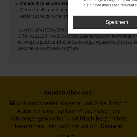
Technologien eingesetzt, die v
Wende dich an den Webseitenbetreiber.
die für Ihre Interessen relevant s
Wenn du alle oben genannten Schritte versucht hast, ko
Fehlersuche zu unterstützen:
Speichern
ewogICJuYW1lIjogIk5ldHdvcmtFcnJvciIsCiAgImNvbmZp
GllbnRzLzE5NTcvd2Vic2l0ZS12ZWhpY2xlcy9HV1Y0ODg0J
t9LAogICAgImJvZHkiOiBudWxsLAogICAgImV4cGVjdCI6IH
yaXNreSI6IGZhbHNlCiAgfQp9
Kunden über uns:
Unkomplizierter Vorgang und Ankauf von 2
Autos für einen spitzen Preis. Haben die
Fahrzeuge gewaschen und frisch hergerichtet
bekommen. Nett und freundlich. Danke
Herr Alex G.