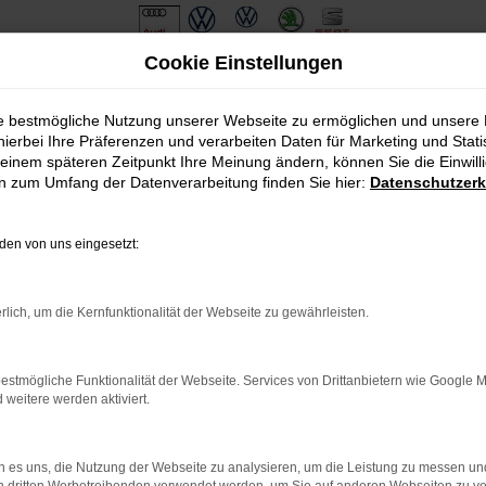
Cookie Einstellungen
ie bestmögliche Nutzung unserer Webseite zu ermöglichen und unsere
hierbei Ihre Präferenzen und verarbeiten Daten für Marketing und Stati
einem späteren Zeitpunkt Ihre Meinung ändern, können Sie die Einwillig
en zum Umfang der Datenverarbeitung finden Sie hier:
Datenschutzerk
en von uns eingesetzt:
.
ine?
rlich, um die Kernfunktionalität der Webseite zu gewährleisten.
en bestimmter Seiten verhindern. Funktioniert die Seite in eine
estmögliche Funktionalität der Webseite. Services von Drittanbietern wie Google 
eitere werden aktiviert.
u beheben.
em auf dem neuesten Stand sind.
o, sondern kann auch dazu führen, dass bestimmte Funktionen nicht
 es uns, die Nutzung der Webseite zu analysieren, um die Leistung zu messen u