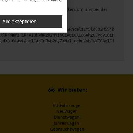
rfolgen und um Anzeigen zu schalten,
. Du kannst uns diesen Text schicken, um uns bei der
Alle akzeptieren
cHM6Ly9hcGkueC5ha3MtcHJvZC5hdWRhcmlzLm5ldC92MS9jb
jRlNjRmY2FiNjA1ODNhNzk2NyIsCiAgICAiaGVhZGVycyI6IH
VvdXQiOiAwLAogICAgInByb2dyZXNzIjogbnVsbCwKICAgICJ
Wir bieten:
EU-Fahrzeuge
Neuwagen
Dienstwagen
Jahreswagen
Gebrauchtwagen