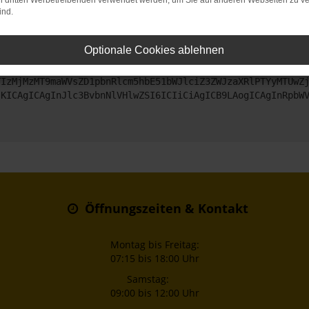
on dritten Werbetreibenden verwendet werden, um Sie auf anderen Webseiten zu ve
ind.
ntaktiere uns bitte. Wir werden versuchen, das Problem zu beheben
Optionale Cookies ablehnen
ZyI6IHsKICAgICJtZXRob2QiOiAiR0VUIiwKICAgICJ1cmwiOiAiaHR0
TIzMjMzMT9maWVsZD1pbnRlcm5hbE51bWJlciZ3ZWJzaXRlPTYyMTUwZ
sKICAgICAgInJlc3BvbnNlVHlwZSI6ICIiCiAgICB9LAogICAgInRpbW
Öffnungszeiten & Kontakt
Montag bis Freitag:
07:15 bis 18:00 Uhr
Samstag:
09:00 bis 12:00 Uhr