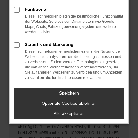
Starte dein Gerät neu.
Funktional
Das kann manchmal helfen, vorübergehende
Diese Technologien bieten die bestmögliche Funktionalität
Probleme zu beheben.
der Webseite. Services von Drittanbietern wie Google
Stelle sicher, dass dein Browser und dein
Maps, Chats, Fahrzeugbewertungssystem und weitere
werden aktiviert.
Betriebssystem auf dem neuesten Stand sind.
Veraltete Software birgt nicht nur ein
Statistik und Marketing
Sicherheitsrisiko, sondern kann auch dazu führen,
Diese Technologien ermöglichen es uns, die Nutzung der
dass bestimmte Funktionen nicht mehr
Webseite zu analysieren, um die Leistung zu messen und
unterstützt werden.
zu verbessern. Zudem werden Technologien eingesetzt,
Wende dich an den Webseitenbetreiber.
die von dritten Werbetreibenden verwendet werden, um
Sie auf anderen Webseiten zu verfolgen und um Anzeigen
Wenn du alle oben genannten Schritte versucht
zu schalten, die für Ihre Interessen relevant sind.
hast, kontaktiere uns bitte. Wir werden versuchen,
das Problem zu beheben. Du kannst uns diesen
Speichern
Text schicken, um uns bei der Fehlersuche zu
unterstützen:
Optionale Cookies ablehnen
Alle akzeptieren
ewogICJuYW1lIjogIk5ldHdvcmtFcnJvciIsCiAgI
mNvbmZpZyI6IHsKICAgICJtZXRob2QiOiAiR0VUIi
wKICAgICJ1cmwiOiAiaHR0cHM6Ly9hcGkueC5ha3M
tcHJvZC5hdWRhcmlzLm5ldC92MS9jbGllbnRzLzE5