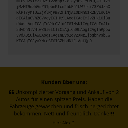
NTcvd2Vic2l0ZS12ZWhpY2xlcy9HV1Y0MjQ4JTIzM
jMzMT9maWVsZD1pbnRlcm5hbE51bWJlciZ3ZWJzaX
RlPTYyMTUwZjRlNjRmY2FiNjA1ODNhNzk2NyIsCiA
gICAiaGVhZGVycyI6IHt9LAogICAgImJvZHkiOiBu
dWxsLAogICAgImV4cGVjdCI6IHsKICAgICAgInJlc
3BvbnNlVHlwZSI6ICIiCiAgICB9LAogICAgInRpbW
VvdXQiOiAwLAogICAgInByb2dyZXNzIjogbnVsbCw
KICAgICJyaXNreSI6IGZhbHNlCiAgfQp9
Kunden über uns:
Unkomplizierter Vorgang und Ankauf von 2
Autos für einen spitzen Preis. Haben die
Fahrzeuge gewaschen und frisch hergerichtet
bekommen. Nett und freundlich. Danke
Herr Alex G.