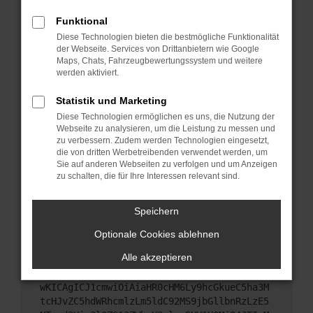
Starte dein Gerät neu.
Funktional
Das kann manchmal helfen, vorübergehende
Diese Technologien bieten die bestmögliche Funktionalität
Probleme zu beheben.
der Webseite. Services von Drittanbietern wie Google
Stelle sicher, dass dein Browser und dein
Maps, Chats, Fahrzeugbewertungssystem und weitere
werden aktiviert.
Betriebssystem auf dem neuesten Stand sind.
Veraltete Software birgt nicht nur ein
Statistik und Marketing
Sicherheitsrisiko, sondern kann auch dazu führen,
Diese Technologien ermöglichen es uns, die Nutzung der
dass bestimmte Funktionen nicht mehr
Webseite zu analysieren, um die Leistung zu messen und
unterstützt werden.
zu verbessern. Zudem werden Technologien eingesetzt,
Wende dich an den Webseitenbetreiber.
die von dritten Werbetreibenden verwendet werden, um
Sie auf anderen Webseiten zu verfolgen und um Anzeigen
Wenn du alle oben genannten Schritte versucht
zu schalten, die für Ihre Interessen relevant sind.
hast, kontaktiere uns bitte. Wir werden versuchen,
das Problem zu beheben. Du kannst uns diesen
Speichern
Text schicken, um uns bei der Fehlersuche zu
unterstützen:
Optionale Cookies ablehnen
Alle akzeptieren
ewogICJuYW1lIjogIk5ldHdvcmtFcnJvciIsCiAgI
mNvbmZpZyI6IHsKICAgICJtZXRob2QiOiAiR0VUIi
wKICAgICJ1cmwiOiAiaHR0cHM6Ly9hcGkueC5ha3M
tcHJvZC5hdWRhcmlzLm5ldC92MS9jbGllbnRzLzE5