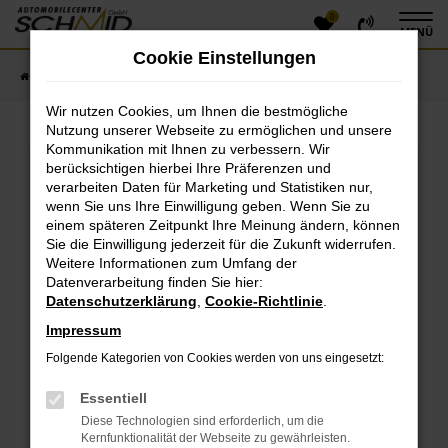
0
Zum
MENÜ
Hauptinhalt
Cookie Einstellungen
springen
Startseite
Fahrzeugangebote
Fahrzeugsuche
Wir nutzen Cookies, um Ihnen die bestmögliche
Nutzung unserer Webseite zu ermöglichen und unsere
Kommunikation mit Ihnen zu verbessern. Wir
Fehler: Network Error
berücksichtigen hierbei Ihre Präferenzen und
verarbeiten Daten für Marketing und Statistiken nur,
Beim Laden ist ein Fehler aufgetreten.
wenn Sie uns Ihre Einwilligung geben. Wenn Sie zu
einem späteren Zeitpunkt Ihre Meinung ändern, können
Hier sind ein paar Tipps, die dir helfen können:
Sie die Einwilligung jederzeit für die Zukunft widerrufen.
Überprüfe deine Firewall und deine
Weitere Informationen zum Umfang der
Datenverarbeitung finden Sie hier:
Internetverbindung.
Datenschutzerklärung
,
Cookie-Richtlinie
.
Laden andere Webseiten, zum Beispiel deine
Suchmaschine?
Impressum
Prüfe deine Browsererweiterungen.
Folgende Kategorien von Cookies werden von uns eingesetzt:
Manche Erweiterungen, wie Werbeblocker, können
das Laden bestimmter Seiten verhindern.
Essentiell
Funktioniert die Seite in einem anderen Browser
Diese Technologien sind erforderlich, um die
oder in einem privaten Fenster?
Kernfunktionalität der Webseite zu gewährleisten.