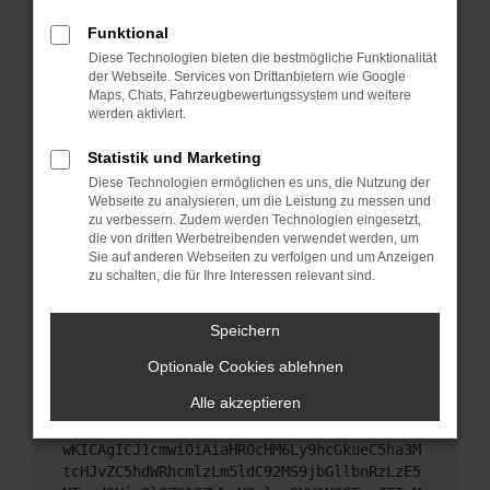
Starte dein Gerät neu.
Funktional
Das kann manchmal helfen, vorübergehende
Diese Technologien bieten die bestmögliche Funktionalität
Probleme zu beheben.
der Webseite. Services von Drittanbietern wie Google
Stelle sicher, dass dein Browser und dein
Maps, Chats, Fahrzeugbewertungssystem und weitere
werden aktiviert.
Betriebssystem auf dem neuesten Stand sind.
Veraltete Software birgt nicht nur ein
Statistik und Marketing
Sicherheitsrisiko, sondern kann auch dazu führen,
Diese Technologien ermöglichen es uns, die Nutzung der
dass bestimmte Funktionen nicht mehr
Webseite zu analysieren, um die Leistung zu messen und
unterstützt werden.
zu verbessern. Zudem werden Technologien eingesetzt,
Wende dich an den Webseitenbetreiber.
die von dritten Werbetreibenden verwendet werden, um
Sie auf anderen Webseiten zu verfolgen und um Anzeigen
Wenn du alle oben genannten Schritte versucht
zu schalten, die für Ihre Interessen relevant sind.
hast, kontaktiere uns bitte. Wir werden versuchen,
das Problem zu beheben. Du kannst uns diesen
Speichern
Text schicken, um uns bei der Fehlersuche zu
unterstützen:
Optionale Cookies ablehnen
Alle akzeptieren
ewogICJuYW1lIjogIk5ldHdvcmtFcnJvciIsCiAgI
mNvbmZpZyI6IHsKICAgICJtZXRob2QiOiAiR0VUIi
wKICAgICJ1cmwiOiAiaHR0cHM6Ly9hcGkueC5ha3M
tcHJvZC5hdWRhcmlzLm5ldC92MS9jbGllbnRzLzE5