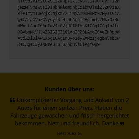
NTcvd2Vic2l0ZS12ZWhpY2xlcy9HV1Y0OTgyJTIzM
jMzMT9maWVsZD1pbnRlcm5hbE51bWJlciZ3ZWJzaX
RlPTYyMTUwZjRlNjRmY2FiNjA1ODNhNzk2NyIsCiA
gICAiaGVhZGVycyI6IHt9LAogICAgImJvZHkiOiBu
dWxsLAogICAgImV4cGVjdCI6IHsKICAgICAgInJlc
3BvbnNlVHlwZSI6ICIiCiAgICB9LAogICAgInRpbW
VvdXQiOiAwLAogICAgInByb2dyZXNzIjogbnVsbCw
KICAgICJyaXNreSI6IGZhbHNlCiAgfQp9
Kunden über uns:
Unkomplizierter Vorgang und Ankauf von 2
Autos für einen spitzen Preis. Haben die
Fahrzeuge gewaschen und frisch hergerichtet
bekommen. Nett und freundlich. Danke
Herr Alex G.