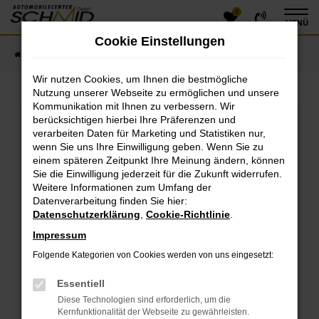
0
Zum
MENÜ
Hauptinhalt
Cookie Einstellungen
springen
Startseite
Fahrzeugangebote
Fahrzeugsuche
Wir nutzen Cookies, um Ihnen die bestmögliche
Nutzung unserer Webseite zu ermöglichen und unsere
Kommunikation mit Ihnen zu verbessern. Wir
Fehler: Network Error
berücksichtigen hierbei Ihre Präferenzen und
verarbeiten Daten für Marketing und Statistiken nur,
Beim Laden ist ein Fehler aufgetreten.
wenn Sie uns Ihre Einwilligung geben. Wenn Sie zu
einem späteren Zeitpunkt Ihre Meinung ändern, können
Hier sind ein paar Tipps, die dir helfen können:
Sie die Einwilligung jederzeit für die Zukunft widerrufen.
Überprüfe deine Firewall und deine
Weitere Informationen zum Umfang der
Datenverarbeitung finden Sie hier:
Internetverbindung.
Datenschutzerklärung
,
Cookie-Richtlinie
.
Laden andere Webseiten, zum Beispiel deine
Suchmaschine?
Impressum
Prüfe deine Browsererweiterungen.
Folgende Kategorien von Cookies werden von uns eingesetzt:
Manche Erweiterungen, wie Werbeblocker, können
das Laden bestimmter Seiten verhindern.
Essentiell
Funktioniert die Seite in einem anderen Browser
Diese Technologien sind erforderlich, um die
oder in einem privaten Fenster?
Kernfunktionalität der Webseite zu gewährleisten.