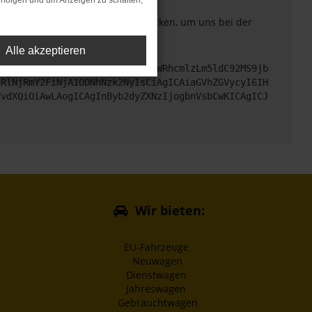
rfolgen und um Anzeigen zu schalten,
. Du kannst uns diesen Text schicken, um uns bei der
Alle akzeptieren
cHM6Ly9hcGkueC5ha3MtcHJvZC5hdWRhcmlzLm5ldC92MS9jb
jRlNjRmY2FiNjA1ODNhNzk2NyIsCiAgICAiaGVhZGVycyI6IH
VvdXQiOiAwLAogICAgInByb2dyZXNzIjogbnVsbCwKICAgICJ
Wir bieten:
EU-Fahrzeuge
Neuwagen
Dienstwagen
Jahreswagen
Gebrauchtwagen