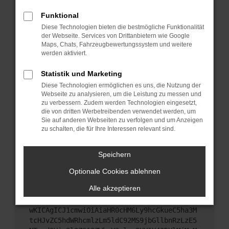
Starte dein Gerät neu.
Funktional
Das kann manchmal helfen, vorübergehende
Diese Technologien bieten die bestmögliche Funktionalität
Probleme zu beheben.
der Webseite. Services von Drittanbietern wie Google
Stelle sicher, dass dein Browser und dein
Maps, Chats, Fahrzeugbewertungssystem und weitere
werden aktiviert.
Betriebssystem auf dem neuesten Stand sind.
Veraltete Software birgt nicht nur ein
Statistik und Marketing
Sicherheitsrisiko, sondern kann auch dazu führen,
Diese Technologien ermöglichen es uns, die Nutzung der
dass bestimmte Funktionen nicht mehr
Webseite zu analysieren, um die Leistung zu messen und
unterstützt werden.
zu verbessern. Zudem werden Technologien eingesetzt,
Wende dich an den Webseitenbetreiber.
die von dritten Werbetreibenden verwendet werden, um
Sie auf anderen Webseiten zu verfolgen und um Anzeigen
Wenn du alle oben genannten Schritte versucht
zu schalten, die für Ihre Interessen relevant sind.
hast, kontaktiere uns bitte. Wir werden versuchen,
das Problem zu beheben. Du kannst uns diesen
Speichern
Text schicken, um uns bei der Fehlersuche zu
unterstützen:
Optionale Cookies ablehnen
Alle akzeptieren
ewogICJuYW1lIjogIk5ldHdvcmtFcnJvciIsCiAgI
mNvbmZpZyI6IHsKICAgICJtZXRob2QiOiAiR0VUIi
wKICAgICJ1cmwiOiAiaHR0cHM6Ly9hcGkueC5ha3M
tcHJvZC5hdWRhcmlzLm5ldC92MS9jbGllbnRzLzE5