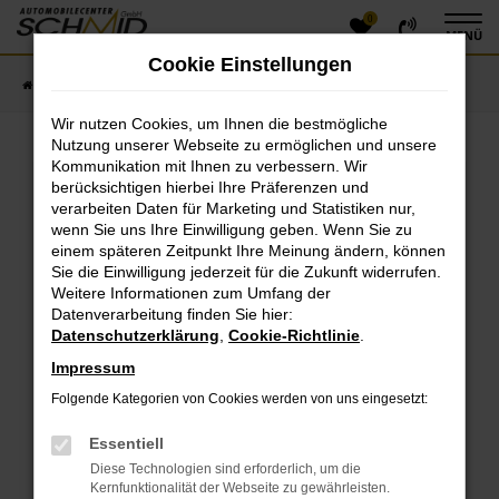
0
Zum
MENÜ
Hauptinhalt
Cookie Einstellungen
springen
Startseite
Fahrzeugangebote
Fahrzeugsuche
Wir nutzen Cookies, um Ihnen die bestmögliche
Nutzung unserer Webseite zu ermöglichen und unsere
Kommunikation mit Ihnen zu verbessern. Wir
Fehler: Network Error
berücksichtigen hierbei Ihre Präferenzen und
verarbeiten Daten für Marketing und Statistiken nur,
Beim Laden ist ein Fehler aufgetreten.
wenn Sie uns Ihre Einwilligung geben. Wenn Sie zu
einem späteren Zeitpunkt Ihre Meinung ändern, können
Hier sind ein paar Tipps, die dir helfen können:
Sie die Einwilligung jederzeit für die Zukunft widerrufen.
Überprüfe deine Firewall und deine
Weitere Informationen zum Umfang der
Datenverarbeitung finden Sie hier:
Internetverbindung.
Datenschutzerklärung
,
Cookie-Richtlinie
.
Laden andere Webseiten, zum Beispiel deine
Suchmaschine?
Impressum
Prüfe deine Browsererweiterungen.
Folgende Kategorien von Cookies werden von uns eingesetzt:
Manche Erweiterungen, wie Werbeblocker, können
das Laden bestimmter Seiten verhindern.
Essentiell
Funktioniert die Seite in einem anderen Browser
Diese Technologien sind erforderlich, um die
oder in einem privaten Fenster?
Kernfunktionalität der Webseite zu gewährleisten.