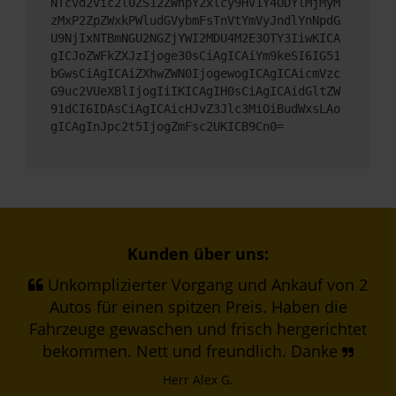
NTcvd2Vic2l0ZS12ZWhpY2xlcy9HV1Y4ODYlMjMyM
zMxP2ZpZWxkPWludGVybmFsTnVtYmVyJndlYnNpdG
U9NjIxNTBmNGU2NGZjYWI2MDU4M2E3OTY3IiwKICA
gICJoZWFkZXJzIjoge30sCiAgICAiYm9keSI6IG51
bGwsCiAgICAiZXhwZWN0IjogewogICAgICAicmVzc
G9uc2VUeXBlIjogIiIKICAgIH0sCiAgICAidGltZW
91dCI6IDAsCiAgICAicHJvZ3Jlc3MiOiBudWxsLAo
gICAgInJpc2t5IjogZmFsc2UKICB9Cn0=
Kunden über uns:
Unkomplizierter Vorgang und Ankauf von 2
Autos für einen spitzen Preis. Haben die
Fahrzeuge gewaschen und frisch hergerichtet
bekommen. Nett und freundlich. Danke
Herr Alex G.