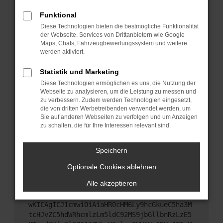
Starte dein Gerät neu.
Funktional
Das kann manchmal helfen, vorübergehende
Diese Technologien bieten die bestmögliche Funktionalität
Probleme zu beheben.
der Webseite. Services von Drittanbietern wie Google
Stelle sicher, dass dein Browser und dein
Maps, Chats, Fahrzeugbewertungssystem und weitere
werden aktiviert.
Betriebssystem auf dem neuesten Stand sind.
Veraltete Software birgt nicht nur ein
Statistik und Marketing
Sicherheitsrisiko, sondern kann auch dazu führen,
Diese Technologien ermöglichen es uns, die Nutzung der
dass bestimmte Funktionen nicht mehr
Webseite zu analysieren, um die Leistung zu messen und
unterstützt werden.
zu verbessern. Zudem werden Technologien eingesetzt,
Wende dich an den Webseitenbetreiber.
die von dritten Werbetreibenden verwendet werden, um
Sie auf anderen Webseiten zu verfolgen und um Anzeigen
Wenn du alle oben genannten Schritte versucht
zu schalten, die für Ihre Interessen relevant sind.
hast, kontaktiere uns bitte. Wir werden versuchen,
das Problem zu beheben. Du kannst uns diesen
Speichern
Text schicken, um uns bei der Fehlersuche zu
unterstützen:
Optionale Cookies ablehnen
Alle akzeptieren
ewogICJuYW1lIjogIk5ldHdvcmtFcnJvciIsCiAgI
mNvbmZpZyI6IHsKICAgICJtZXRob2QiOiAiR0VUIi
wKICAgICJ1cmwiOiAiaHR0cHM6Ly9hcGkueC5ha3M
tcHJvZC5hdWRhcmlzLm5ldC92MS9jbGllbnRzLzE5