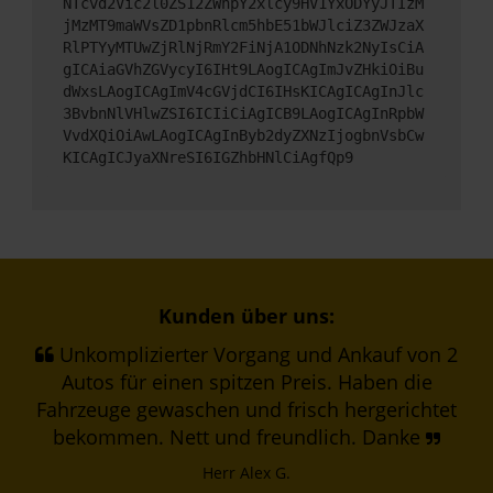
NTcvd2Vic2l0ZS12ZWhpY2xlcy9HV1YxODYyJTIzM
jMzMT9maWVsZD1pbnRlcm5hbE51bWJlciZ3ZWJzaX
RlPTYyMTUwZjRlNjRmY2FiNjA1ODNhNzk2NyIsCiA
gICAiaGVhZGVycyI6IHt9LAogICAgImJvZHkiOiBu
dWxsLAogICAgImV4cGVjdCI6IHsKICAgICAgInJlc
3BvbnNlVHlwZSI6ICIiCiAgICB9LAogICAgInRpbW
VvdXQiOiAwLAogICAgInByb2dyZXNzIjogbnVsbCw
KICAgICJyaXNreSI6IGZhbHNlCiAgfQp9
Kunden über uns:
Unkomplizierter Vorgang und Ankauf von 2
Autos für einen spitzen Preis. Haben die
Fahrzeuge gewaschen und frisch hergerichtet
bekommen. Nett und freundlich. Danke
Herr Alex G.