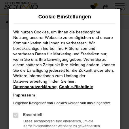
0
Zum
MENÜ
Hauptinhalt
Cookie Einstellungen
springen
Startseite
Fahrzeugangebote
Fahrzeugsuche
Wir nutzen Cookies, um Ihnen die bestmögliche
Nutzung unserer Webseite zu ermöglichen und unsere
Kommunikation mit Ihnen zu verbessern. Wir
Fehler: Network Error
berücksichtigen hierbei Ihre Präferenzen und
verarbeiten Daten für Marketing und Statistiken nur,
Beim Laden ist ein Fehler aufgetreten.
wenn Sie uns Ihre Einwilligung geben. Wenn Sie zu
einem späteren Zeitpunkt Ihre Meinung ändern, können
Hier sind ein paar Tipps, die dir helfen können:
Sie die Einwilligung jederzeit für die Zukunft widerrufen.
Überprüfe deine Firewall und deine
Weitere Informationen zum Umfang der
Datenverarbeitung finden Sie hier:
Internetverbindung.
Datenschutzerklärung
,
Cookie-Richtlinie
.
Laden andere Webseiten, zum Beispiel deine
Suchmaschine?
Impressum
Prüfe deine Browsererweiterungen.
Folgende Kategorien von Cookies werden von uns eingesetzt:
Manche Erweiterungen, wie Werbeblocker, können
das Laden bestimmter Seiten verhindern.
Essentiell
Funktioniert die Seite in einem anderen Browser
Diese Technologien sind erforderlich, um die
oder in einem privaten Fenster?
Kernfunktionalität der Webseite zu gewährleisten.