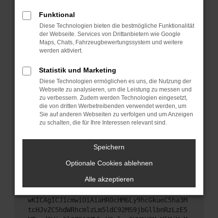
Starte dein Gerät neu.
Funktional
Das kann manchmal helfen, vorübergehende
Diese Technologien bieten die bestmögliche Funktionalität
Probleme zu beheben.
der Webseite. Services von Drittanbietern wie Google
Stelle sicher, dass dein Browser und dein
Maps, Chats, Fahrzeugbewertungssystem und weitere
werden aktiviert.
Betriebssystem auf dem neuesten Stand sind.
Veraltete Software birgt nicht nur ein
Statistik und Marketing
Sicherheitsrisiko, sondern kann auch dazu führen,
Diese Technologien ermöglichen es uns, die Nutzung der
dass bestimmte Funktionen nicht mehr
Webseite zu analysieren, um die Leistung zu messen und
unterstützt werden.
zu verbessern. Zudem werden Technologien eingesetzt,
Wende dich an den Webseitenbetreiber.
die von dritten Werbetreibenden verwendet werden, um
Sie auf anderen Webseiten zu verfolgen und um Anzeigen
Wenn du alle oben genannten Schritte versucht
zu schalten, die für Ihre Interessen relevant sind.
hast, kontaktiere uns bitte. Wir werden versuchen,
das Problem zu beheben. Du kannst uns diesen
Speichern
Text schicken, um uns bei der Fehlersuche zu
unterstützen:
Optionale Cookies ablehnen
Alle akzeptieren
ewogICJuYW1lIjogIk5ldHdvcmtFcnJvciIsCiAgI
mNvbmZpZyI6IHsKICAgICJtZXRob2QiOiAiR0VUIi
wKICAgICJ1cmwiOiAiaHR0cHM6Ly9hcGkueC5ha3M
tcHJvZC5hdWRhcmlzLm5ldC92MS9jbGllbnRzLzE5