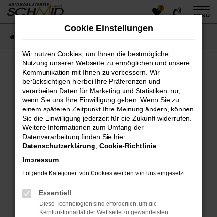
0
Zum
MENÜ
Hauptinhalt
Cookie Einstellungen
springen
Startseite
Fahrzeugangebote
Fahrzeugsuche
Wir nutzen Cookies, um Ihnen die bestmögliche
Nutzung unserer Webseite zu ermöglichen und unsere
Kommunikation mit Ihnen zu verbessern. Wir
Fehler: Network Error
berücksichtigen hierbei Ihre Präferenzen und
verarbeiten Daten für Marketing und Statistiken nur,
Beim Laden ist ein Fehler aufgetreten.
wenn Sie uns Ihre Einwilligung geben. Wenn Sie zu
einem späteren Zeitpunkt Ihre Meinung ändern, können
Hier sind ein paar Tipps, die dir helfen können:
Sie die Einwilligung jederzeit für die Zukunft widerrufen.
Überprüfe deine Firewall und deine
Weitere Informationen zum Umfang der
Datenverarbeitung finden Sie hier:
Internetverbindung.
Datenschutzerklärung
,
Cookie-Richtlinie
.
Laden andere Webseiten, zum Beispiel deine
Suchmaschine?
Impressum
Prüfe deine Browsererweiterungen.
Folgende Kategorien von Cookies werden von uns eingesetzt:
Manche Erweiterungen, wie Werbeblocker, können
das Laden bestimmter Seiten verhindern.
Essentiell
Funktioniert die Seite in einem anderen Browser
Diese Technologien sind erforderlich, um die
oder in einem privaten Fenster?
Kernfunktionalität der Webseite zu gewährleisten.