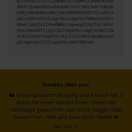
NTcvd2Vic2l0ZS12ZWhpY2xlcy9HV1Y2MzMlMjMyM
zMxP2ZpZWxkPWludGVybmFsTnVtYmVyJndlYnNpdG
U9NjIxNTBmNGU2NGZjYWI2MDU4M2E3OTY3IiwKICA
gICJoZWFkZXJzIjoge30sCiAgICAiYm9keSI6IG51
bGwsCiAgICAiZXhwZWN0IjogewogICAgICAicmVzc
G9uc2VUeXBlIjogIiIKICAgIH0sCiAgICAidGltZW
91dCI6IDAsCiAgICAicHJvZ3Jlc3MiOiBudWxsLAo
gICAgInJpc2t5IjogZmFsc2UKICB9Cn0=
Kunden über uns:
Unkomplizierter Vorgang und Ankauf von 2
Autos für einen spitzen Preis. Haben die
Fahrzeuge gewaschen und frisch hergerichtet
bekommen. Nett und freundlich. Danke
Herr Alex G.