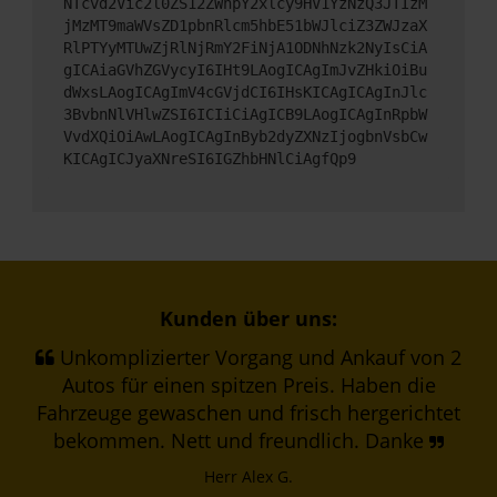
NTcvd2Vic2l0ZS12ZWhpY2xlcy9HV1YzNzQ3JTIzM
jMzMT9maWVsZD1pbnRlcm5hbE51bWJlciZ3ZWJzaX
RlPTYyMTUwZjRlNjRmY2FiNjA1ODNhNzk2NyIsCiA
gICAiaGVhZGVycyI6IHt9LAogICAgImJvZHkiOiBu
dWxsLAogICAgImV4cGVjdCI6IHsKICAgICAgInJlc
3BvbnNlVHlwZSI6ICIiCiAgICB9LAogICAgInRpbW
VvdXQiOiAwLAogICAgInByb2dyZXNzIjogbnVsbCw
KICAgICJyaXNreSI6IGZhbHNlCiAgfQp9
Kunden über uns:
Unkomplizierter Vorgang und Ankauf von 2
Autos für einen spitzen Preis. Haben die
Fahrzeuge gewaschen und frisch hergerichtet
bekommen. Nett und freundlich. Danke
Herr Alex G.