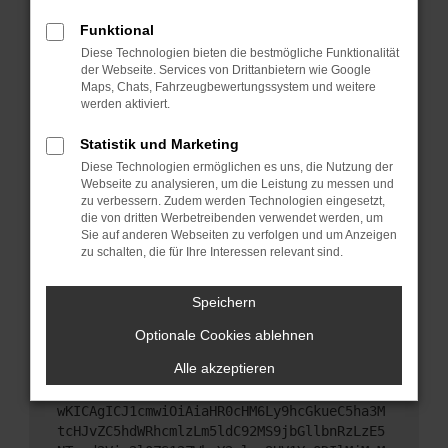
Starte dein Gerät neu.
Funktional
Das kann manchmal helfen, vorübergehende
Diese Technologien bieten die bestmögliche Funktionalität
Probleme zu beheben.
der Webseite. Services von Drittanbietern wie Google
Stelle sicher, dass dein Browser und dein
Maps, Chats, Fahrzeugbewertungssystem und weitere
werden aktiviert.
Betriebssystem auf dem neuesten Stand sind.
Veraltete Software birgt nicht nur ein
Statistik und Marketing
Sicherheitsrisiko, sondern kann auch dazu führen,
Diese Technologien ermöglichen es uns, die Nutzung der
dass bestimmte Funktionen nicht mehr
Webseite zu analysieren, um die Leistung zu messen und
unterstützt werden.
zu verbessern. Zudem werden Technologien eingesetzt,
Wende dich an den Webseitenbetreiber.
die von dritten Werbetreibenden verwendet werden, um
Sie auf anderen Webseiten zu verfolgen und um Anzeigen
Wenn du alle oben genannten Schritte versucht
zu schalten, die für Ihre Interessen relevant sind.
hast, kontaktiere uns bitte. Wir werden versuchen,
das Problem zu beheben. Du kannst uns diesen
Speichern
Text schicken, um uns bei der Fehlersuche zu
unterstützen:
Optionale Cookies ablehnen
Alle akzeptieren
ewogICJuYW1lIjogIk5ldHdvcmtFcnJvciIsCiAgI
mNvbmZpZyI6IHsKICAgICJtZXRob2QiOiAiR0VUIi
wKICAgICJ1cmwiOiAiaHR0cHM6Ly9hcGkueC5ha3M
tcHJvZC5hdWRhcmlzLm5ldC92MS9jbGllbnRzLzE5