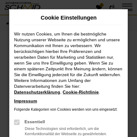
0
Zum
MENÜ
Hauptinhalt
Cookie Einstellungen
springen
Startseite
Fahrzeugangebote
Fahrzeugsuche
Wir nutzen Cookies, um Ihnen die bestmögliche
Nutzung unserer Webseite zu ermöglichen und unsere
Kommunikation mit Ihnen zu verbessern. Wir
Fehler: Network Error
berücksichtigen hierbei Ihre Präferenzen und
verarbeiten Daten für Marketing und Statistiken nur,
Beim Laden ist ein Fehler aufgetreten.
wenn Sie uns Ihre Einwilligung geben. Wenn Sie zu
einem späteren Zeitpunkt Ihre Meinung ändern, können
Hier sind ein paar Tipps, die dir helfen können:
Sie die Einwilligung jederzeit für die Zukunft widerrufen.
Überprüfe deine Firewall und deine
Weitere Informationen zum Umfang der
Datenverarbeitung finden Sie hier:
Internetverbindung.
Datenschutzerklärung
,
Cookie-Richtlinie
.
Laden andere Webseiten, zum Beispiel deine
Suchmaschine?
Impressum
Prüfe deine Browsererweiterungen.
Folgende Kategorien von Cookies werden von uns eingesetzt:
Manche Erweiterungen, wie Werbeblocker, können
das Laden bestimmter Seiten verhindern.
Essentiell
Funktioniert die Seite in einem anderen Browser
Diese Technologien sind erforderlich, um die
oder in einem privaten Fenster?
Kernfunktionalität der Webseite zu gewährleisten.