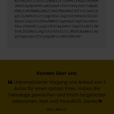
NTcvd2Vic2l0ZS12ZWhpY2xlcy9HV1YxODIlMjMyM
zMxP2ZpZWxkPWludGVybmFsTnVtYmVyJndlYnNpdG
U9NjIxNTBmNGU2NGZjYWI2MDU4M2E3OTY3IiwKICA
gICJoZWFkZXJzIjoge30sCiAgICAiYm9keSI6IG51
bGwsCiAgICAiZXhwZWN0IjogewogICAgICAicmVzc
G9uc2VUeXBlIjogIiIKICAgIH0sCiAgICAidGltZW
91dCI6IDAsCiAgICAicHJvZ3Jlc3MiOiBudWxsLAo
gICAgInJpc2t5IjogZmFsc2UKICB9Cn0=
Kunden über uns:
Unkomplizierter Vorgang und Ankauf von 2
Autos für einen spitzen Preis. Haben die
Fahrzeuge gewaschen und frisch hergerichtet
bekommen. Nett und freundlich. Danke
Herr Alex G.