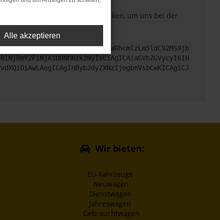
rfolgen und um Anzeigen zu schalten,
. Du kannst uns diesen Text schicken, um uns bei der
Alle akzeptieren
cHM6Ly9hcGkueC5ha3MtcHJvZC5hdWRhcmlzLm5ldC92MS9jb
jRlNjRmY2FiNjA1ODNhNzk2NyIsCiAgICAiaGVhZGVycyI6IH
VvdXQiOiAwLAogICAgInByb2dyZXNzIjogbnVsbCwKICAgICJ
Wir bieten:
EU-Fahrzeuge
Neuwagen
Dienstwagen
Jahreswagen
Gebrauchtwagen