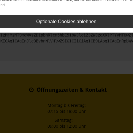
on dritten Werbetreibenden verwendet werden, um Sie auf anderen Webseiten zu ve
ind.
ntaktiere uns bitte. Wir werden versuchen, das Problem zu beheben
Optionale Cookies ablehnen
ZyI6IHsKICAgICJtZXRob2QiOiAiR0VUIiwKICAgICJ1cmwiOiAiaHR0
TIzMjMzMT9maWVsZD1pbnRlcm5hbE51bWJlciZ3ZWJzaXRlPTYyMTUwZ
sKICAgICAgInJlc3BvbnNlVHlwZSI6ICIiCiAgICB9LAogICAgInRpbW
Öffnungszeiten & Kontakt
Montag bis Freitag:
07:15 bis 18:00 Uhr
Samstag:
09:00 bis 12:00 Uhr