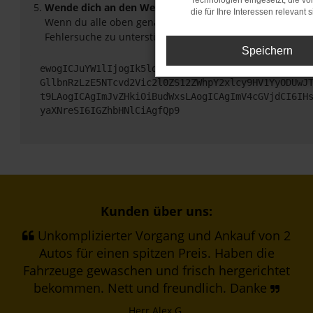
Technologien eingesetzt, die v
Wende dich an den Webseitenbetreiber.
die für Ihre Interessen relevant s
Wenn du alle oben genannten Schritte versucht hast, ko
Fehlersuche zu unterstützen:
Speichern
ewogICJuYW1lIjogIk5ldHdvcmtFcnJvciIsCiAgImNvbmZp
GllbnRzLzE5NTcvd2Vic2l0ZS12ZWhpY2xlcy9HV1YyODUwJ
t9LAogICAgImJvZHkiOiBudWxsLAogICAgImV4cGVjdCI6IH
yaXNreSI6IGZhbHNlCiAgfQp9
Kunden über uns:
Unkomplizierter Vorgang und Ankauf von 2
Autos für einen spitzen Preis. Haben die
Fahrzeuge gewaschen und frisch hergerichtet
bekommen. Nett und freundlich. Danke
Herr Alex G.