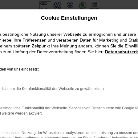
Cookie Einstellungen
ie bestmögliche Nutzung unserer Webseite zu ermöglichen und unsere
hierbei Ihre Präferenzen und verarbeiten Daten für Marketing und Stati
einem späteren Zeitpunkt Ihre Meinung ändern, können Sie die Einwillig
en zum Umfang der Datenverarbeitung finden Sie hier:
Datenschutzerk
en von uns eingesetzt:
.
ine?
rlich, um die Kernfunktionalität der Webseite zu gewährleisten.
en bestimmter Seiten verhindern. Funktioniert die Seite in eine
estmögliche Funktionalität der Webseite. Services von Drittanbietern wie Google 
eitere werden aktiviert.
u beheben.
em auf dem neuesten Stand sind.
o, sondern kann auch dazu führen, dass bestimmte Funktionen nicht
 es uns, die Nutzung der Webseite zu analysieren, um die Leistung zu messen u